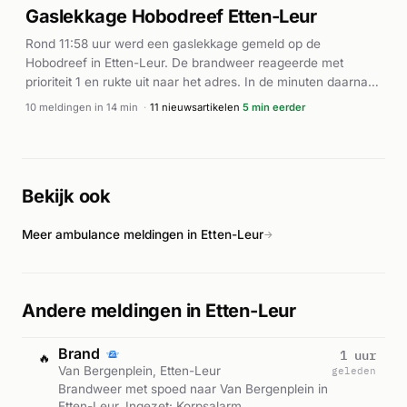
Gaslekkage Hobodreef Etten-Leur
Rond 11:58 uur werd een gaslekkage gemeld op de
Hobodreef in Etten-Leur. De brandweer reageerde met
prioriteit 1 en rukte uit naar het adres. In de minuten daarna
werden meerdere meldingen van dezelfde gaslucht
10 meldingen in 14 min
·
11 nieuwsartikelen
5 min eerder
binnengezogen, waarna ook ambulances ter plaatse werden
geroepen met prioriteit A1. Volgens BN DeStem ging het om
een gaslekkage op de Hobodreef. De exacte omvang van het
incident en het aantal betrokkenen is niet uit de beschikbare
Bekijk ook
bronnen op te maken.
Meer ambulance meldingen in Etten-Leur
→
Andere meldingen in Etten-Leur
Brand
1 uur
🔥
Van Bergenplein, Etten-Leur
geleden
Brandweer met spoed naar Van Bergenplein in
Etten-Leur. Ingezet: Korpsalarm,