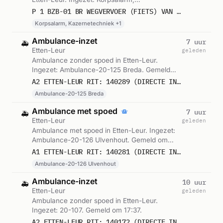
Kazernetechniek, Lichtkrant. Gemeld om
P 1 BZB-01 BR WEGVERVOER (FIETS) VAN BERGENPLEIN ETTEN-LEUR 203432
03:33.
Korpsalarm, Kazernetechniek +1
Ambulance-inzet
7 uur
🚑
Etten-Leur
geleden
Ambulance zonder spoed in Etten-Leur.
Ingezet: Ambulance-20-125 Breda. Gemeld
om 21:07.
A2 ETTEN-LEUR RIT: 140289 (DIRECTE INZET: JA)
Ambulance-20-125 Breda
Ambulance met spoed
7 uur
🚑
Etten-Leur
geleden
Ambulance met spoed in Etten-Leur. Ingezet:
Ambulance-20-126 Ulvenhout. Gemeld om
20:58.
A1 ETTEN-LEUR RIT: 140281 (DIRECTE INZET: JA)
Ambulance-20-126 Ulvenhout
Ambulance-inzet
10 uur
🚑
Etten-Leur
geleden
Ambulance zonder spoed in Etten-Leur.
Ingezet: 20-107. Gemeld om 17:37.
A2 ETTEN-LEUR RIT: 140172 (DIRECTE INZET: JA)