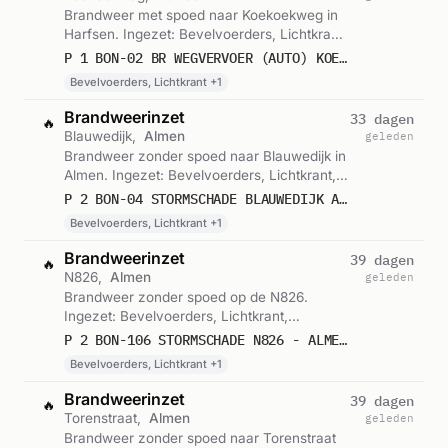
Brandweer met spoed naar Koekoekweg in
Harfsen. Ingezet: Bevelvoerders, Lichtkrant,
Blusgroep. Gemeld om 22:12.
P 1 BON-02 BR WEGVERVOER (AUTO) KOEKOEKWEG HARFSEN 067234
Bevelvoerders, Lichtkrant +1
Brandweerinzet
33 dagen
🔥
Blauwedijk,
Almen
geleden
Brandweer zonder spoed naar Blauwedijk in
Almen. Ingezet: Bevelvoerders, Lichtkrant,
Blusgroep. Gemeld om 17:27.
P 2 BON-04 STORMSCHADE BLAUWEDIJK ALMEN 064331
Bevelvoerders, Lichtkrant +1
Brandweerinzet
39 dagen
🔥
N826,
Almen
geleden
Brandweer zonder spoed op de N826.
Ingezet: Bevelvoerders, Lichtkrant,
Blusgroep. Gemeld om 12:00.
P 2 BON-106 STORMSCHADE N826 - ALMENSEWEG ALMEN 064331
Bevelvoerders, Lichtkrant +1
Brandweerinzet
39 dagen
🔥
Torenstraat,
Almen
geleden
Brandweer zonder spoed naar Torenstraat