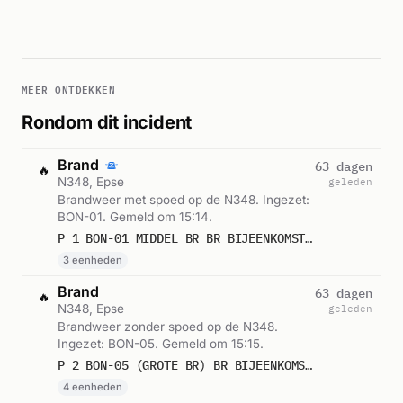
MEER ONTDEKKEN
Rondom dit incident
Brand
63 dagen
🔥
N348, Epse
geleden
Brandweer met spoed op de N348. Ingezet:
BON-01. Gemeld om 15:14.
P 1 BON-01 MIDDEL BR BR BIJEENKOMST N348 - DEVENTERWEG EPSE 069904 064131 069801
3 eenheden
Brand
63 dagen
🔥
N348, Epse
geleden
Brandweer zonder spoed op de N348.
Ingezet: BON-05. Gemeld om 15:15.
P 2 BON-05 (GROTE BR) BR BIJEENKOMST N348 - DEVENTERWEG EPSE 066885 066881 066884 068181
4 eenheden