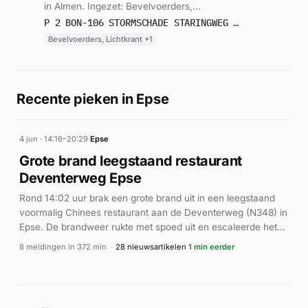
in Almen. Ingezet: Bevelvoerders,
Lichtkrant, Blusgroep. Gemeld om 11:01.
P 2 BON-106 STORMSCHADE STARINGWEG TORENSTRAAT ALMEN 064331
Bevelvoerders, Lichtkrant +1
Recente pieken in Epse
4 jun · 14:16–20:29
·
Epse
Grote brand leegstaand restaurant
Deventerweg Epse
Rond 14:02 uur brak een grote brand uit in een leegstaand
voormalig Chinees restaurant aan de Deventerweg (N348) in
Epse. De brandweer rukte met spoed uit en escaleerde het
incident naar GRIP 1 vanwege de omvang van de brand.
8 meldingen in 372 min
·
28 nieuwsartikelen
1 min eerder
Volgens meerdere nieuwsbronnen stortte het dak van het
pand in tijdens de blussing. De voorgevel van het gebouw
bezweek eveneens. Een ambulance werd ter plaatse
geroepen als voorzorgsmaatregel. Volgens de Stentor is het