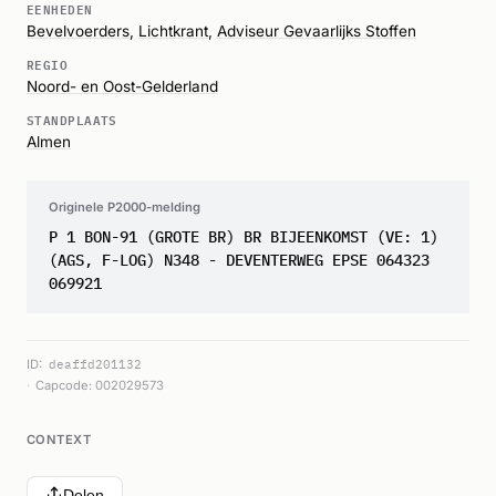
EENHEDEN
Bevelvoerders
,
Lichtkrant
,
Adviseur Gevaarlijks Stoffen
REGIO
Noord- en Oost-Gelderland
STANDPLAATS
Almen
Originele P2000-melding
P 1 BON-91 (GROTE BR) BR BIJEENKOMST (VE: 1)
(AGS, F-LOG) N348 - DEVENTERWEG EPSE 064323
069921
ID:
deaffd201132
Capcode: 002029573
CONTEXT
Delen