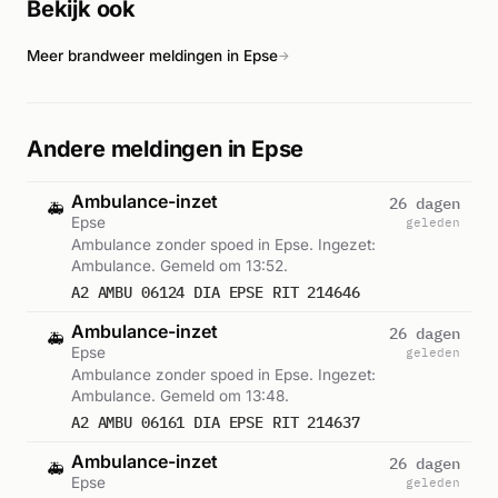
Bekijk ook
pand grotendeels ingestort. De politie kondigde aan een
onderzoek in te stellen naar de oorzaak van de brand. Het
Meer brandweer meldingen in Epse
incident duurde ongeveer een uur en zorgde voor grote
→
rookontwikkeling in de omgeving.
Andere meldingen in Epse
Ambulance-inzet
26 dagen
🚑
Epse
geleden
Ambulance zonder spoed in Epse. Ingezet:
Ambulance. Gemeld om 13:52.
A2 AMBU 06124 DIA EPSE RIT 214646
Ambulance-inzet
26 dagen
🚑
Epse
geleden
Ambulance zonder spoed in Epse. Ingezet:
Ambulance. Gemeld om 13:48.
A2 AMBU 06161 DIA EPSE RIT 214637
Ambulance-inzet
26 dagen
🚑
Epse
geleden