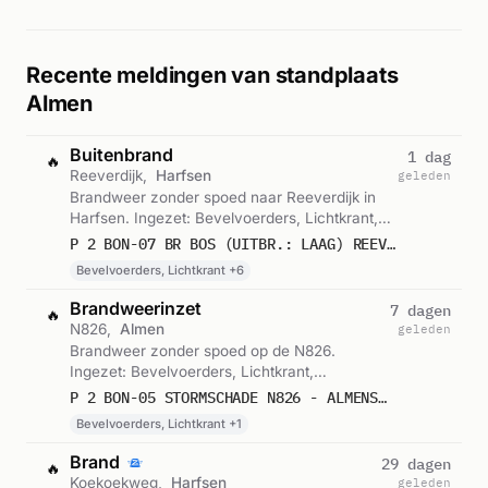
Recente meldingen van standplaats
Almen
Buitenbrand
1 dag
🔥
Reeverdijk,
Harfsen
geleden
Brandweer zonder spoed naar Reeverdijk in
Harfsen. Ingezet: Bevelvoerders, Lichtkrant,
Blusgroep en 5 andere eenheden. Gemeld om
P 2 BON-07 BR BOS (UITBR.: LAAG) REEVERDIJK HARFSEN 064331 064241 069801
08:39.
Bevelvoerders, Lichtkrant +6
Brandweerinzet
7 dagen
🔥
N826,
Almen
geleden
Brandweer zonder spoed op de N826.
Ingezet: Bevelvoerders, Lichtkrant,
Blusgroep. Gemeld om 17:52.
P 2 BON-05 STORMSCHADE N826 - ALMENSEWEG ALMEN 064331
Bevelvoerders, Lichtkrant +1
Brand
29 dagen
🔥
Koekoekweg,
Harfsen
geleden