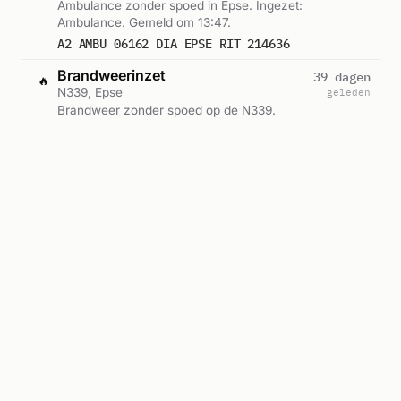
Ambulance zonder spoed in Epse. Ingezet:
Ambulance. Gemeld om 13:47.
A2 AMBU 06162 DIA EPSE RIT 214636
Brandweerinzet
39 dagen
🔥
N339, Epse
geleden
Brandweer zonder spoed op de N339.
Ingezet: Bevelvoerders, Lichtkrant,
Blusgroep-1 en 1 andere eenheden. Gemeld
P 2 BON-106 STORMSCHADE N339 - LOCHEMSEWEG EPSE 064131
om 04:30.
Bevelvoerders, Lichtkrant +2
Brandweerinzet
40 dagen
🔥
Oude Larenseweg, Epse
geleden
Brandweer zonder spoed naar Oude
Larenseweg in Epse. Ingezet: Bevelvoerders
2e uitruk, Kazernecode, Chauffeurs
P 2 BON-04 STORMSCHADE OUDE LARENSEWEG EPSE 042850
Hoogwerker-2850 en 1 andere eenheden.
Bevelvoerders 2e uitruk, Kazernecode +2
Gemeld om 21:16.
Brandweerinzet
40 dagen
🔥
Oude Larenseweg, Epse
geleden
Brandweer zonder spoed naar Oude
Larenseweg in Epse. Ingezet: Bevelvoerders
2e uitruk, Kazernecode, Beroepsgroep en 1