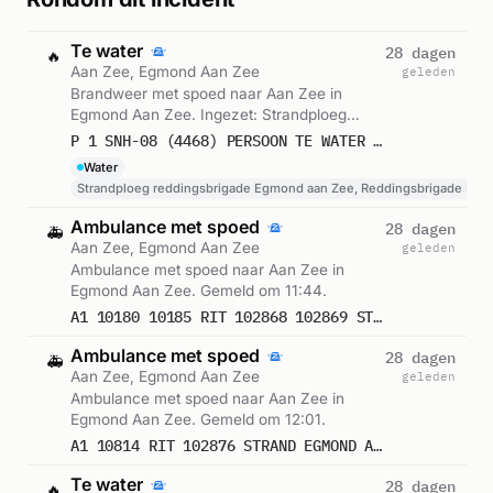
Te water
28 dagen
🔥
Aan Zee, Egmond Aan Zee
geleden
Brandweer met spoed naar Aan Zee in
Egmond Aan Zee. Ingezet: Strandploeg
reddingsbrigade Egmond aan Zee,
P 1 SNH-08 (4468) PERSOON TE WATER STRAND EGMOND AAN ZEE EGMOND AAN ZEE 362400 362410
Reddingsbrigade Egmond aan Zee, Monitor
Water
reddingsbrigade Egmond aan Zee. Gemeld
Strandploeg reddingsbrigade Egmond aan Zee, Reddingsbrigade Egm
om 11:43.
Ambulance met spoed
28 dagen
🚑
Aan Zee, Egmond Aan Zee
geleden
Ambulance met spoed naar Aan Zee in
Egmond Aan Zee. Gemeld om 11:44.
A1 10180 10185 RIT 102868 102869 STRAND EGMOND AAN ZEE EGMOND AAN ZEE
Ambulance met spoed
28 dagen
🚑
Aan Zee, Egmond Aan Zee
geleden
Ambulance met spoed naar Aan Zee in
Egmond Aan Zee. Gemeld om 12:01.
A1 10814 RIT 102876 STRAND EGMOND AAN ZEE EGMOND AAN ZEE
Te water
28 dagen
🔥