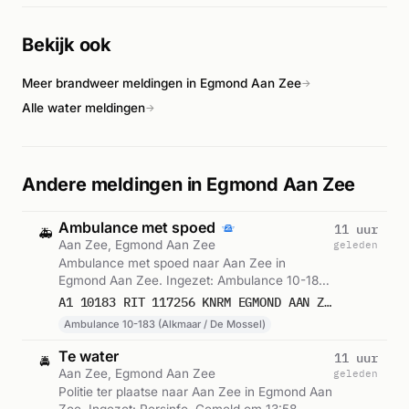
ontstond de brand in een wasmachine en droger. De
bewoners waren op dat moment op vakantie, aldus
Bekijk ook
Streekstad Centraal. Er werden geen gewonden gemeld en
de situatie was rond 02:54 uur onder controle.
Meer brandweer meldingen in Egmond Aan Zee
→
Alle water meldingen
→
Andere meldingen in Egmond Aan Zee
Ambulance met spoed
11 uur
🚑
Aan Zee, Egmond Aan Zee
geleden
Ambulance met spoed naar Aan Zee in
Egmond Aan Zee. Ingezet: Ambulance 10-183
(Alkmaar / De Mossel). Gemeld om 14:00.
A1 10183 RIT 117256 KNRM EGMOND AAN ZEE BOULEVARD ZUID EGMOND AAN ZEE
Ambulance 10-183 (Alkmaar / De Mossel)
Te water
11 uur
🚔
Aan Zee, Egmond Aan Zee
geleden
Politie ter plaatse naar Aan Zee in Egmond Aan