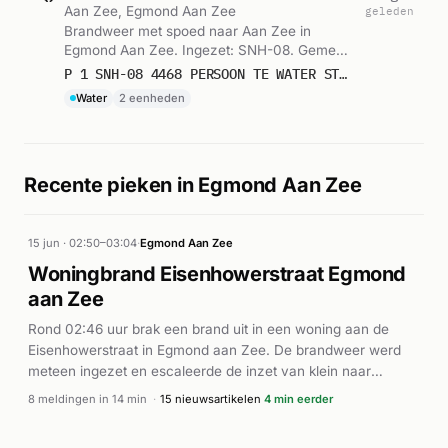
Aan Zee, Egmond Aan Zee
geleden
Brandweer met spoed naar Aan Zee in
Egmond Aan Zee. Ingezet: SNH-08. Gemeld
om 12:01.
P 1 SNH-08 4468 PERSOON TE WATER STRAND EGMOND AAN ZEE EGMOND AAN ZEE 362400 362410
Water
2 eenheden
Recente pieken in Egmond Aan Zee
15 jun · 02:50–03:04
·
Egmond Aan Zee
Woningbrand Eisenhowerstraat Egmond
aan Zee
Rond 02:46 uur brak een brand uit in een woning aan de
Eisenhowerstraat in Egmond aan Zee. De brandweer werd
meteen ingezet en escaleerde de inzet van klein naar
middel- en vervolgens grote brand, waarna ook ambulances
8 meldingen in 14 min
·
15 nieuwsartikelen
4 min eerder
ter plaatse werden geroepen. De brand werd snel onder
controle gebracht. Volgens het Noordhollands Dagblad