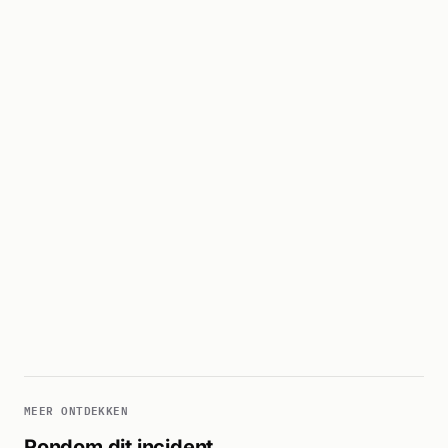
MEER ONTDEKKEN
Rondom dit incident