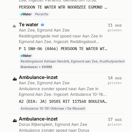
Zee. Ingezet: Persinfo. Gemeld om 13:58.
PERSOON TE WATER WTR NOORDZEE EGMOND AAN ZEE
Water
Persinfo
Te water
11 uur
⛵
Aan Zee, Egmond Aan Zee
geleden
Reddingsbrigade met spoed naar Aan Zee in
Egmond Aan Zee. Ingezet: Reddingsboot
Adriaan Hendrik, Egmond aan Zee,
P 1 SNH-06 (4466) PERSOON TE WATER WTR NOORDZEE EGMOND AAN ZEE 362410 357255 357252
Kusthulpverleningsvoertuig, Egmond aan Zee,
Water
Strandploeg reddingsbrigade Egmond aan Zee
Reddingsboot Adriaan Hendrik, Egmond aan Zee, Kusthulpverlenings
en 1 andere eenheden. Gemeld om 13:56.
Brandweer + KNRM
Ambulance-inzet
14 uur
🚑
Aan Zee, Egmond Aan Zee
geleden
Ambulance zonder spoed naar Aan Zee in
Egmond Aan Zee. Ingezet: Ambulance 10-181
(Alkmaar / De Mossel). Gemeld om 11:15.
A2 (DIA: JA) 10181 RIT 117168 BOULEVARD EGMOND AAN ZEE
Ambulance 10-181 (Alkmaar / De Mossel)
Ambulance-inzet
17 uur
🚑
Dorus Rijkersplein, Egmond Aan Zee
geleden
Ambulance zonder spoed naar Dorus