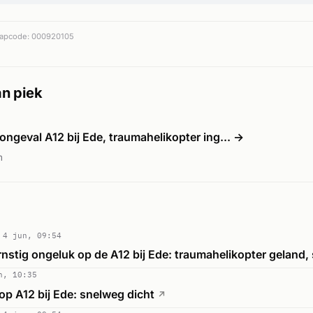
apcode: 000920105
n piek
ongeval A12 bij Ede, traumahelikopter ing... →
n
4 jun, 09:54
rnstig ongeluk op de A12 bij Ede: traumahelikopter geland,
n, 10:35
op A12 bij Ede: snelweg dicht
↗