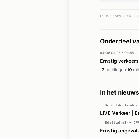
ID:
0e90609b69d6
C
Onderdeel va
04-06 09:25 – 09:45
Ernstig verkeers
17
meldingen
·
19
mi
In het nieuws
De Gelderlander
LIVE Verkeer | E
EdeStad.nl
4 ju
Ernstig ongeval 