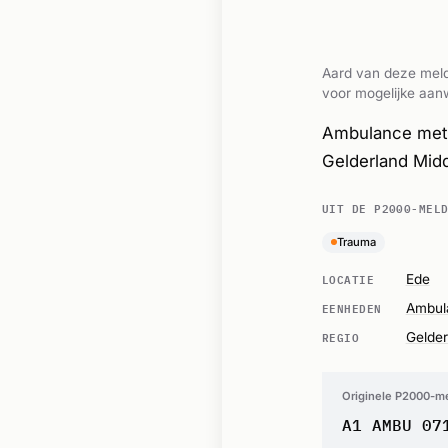
Aard van deze meld
voor mogelijke aanw
Ambulance met s
Gelderland Mid
UIT DE P2000-MEL
Trauma
LOCATIE
Ede
EENHEDEN
Ambul
REGIO
Gelder
Originele P2000-m
A1 AMBU 07