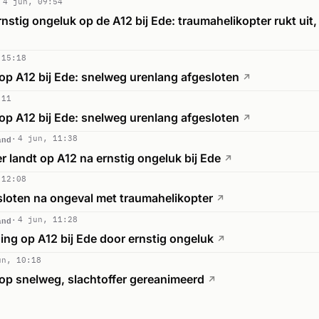
4 jun, 09:54
rnstig ongeluk op de A12 bij Ede: traumahelikopter rukt uit,
 15:18
op A12 bij Ede: snelweg urenlang afgesloten
↗
:11
op A12 bij Ede: snelweg urenlang afgesloten
↗
and
4 jun, 11:38
 landt op A12 na ernstig ongeluk bij Ede
↗
 12:08
sloten na ongeval met traumahelikopter
↗
and
4 jun, 11:28
ing op A12 bij Ede door ernstig ongeluk
↗
un, 10:18
 op snelweg, slachtoffer gereanimeerd
↗