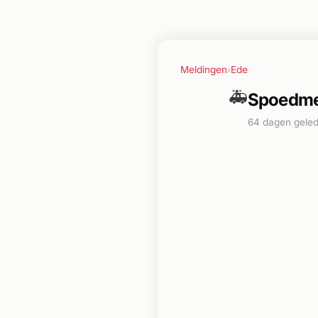
Meldingen
›
Ede
🚑
Spoedme
64 dagen gele