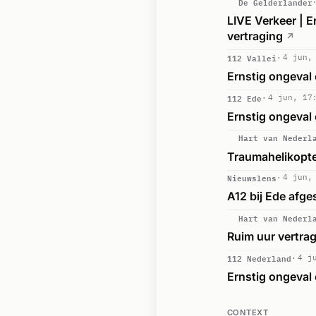
De Gelderlander
LIVE Verkeer | E
vertraging
↗
112 Vallei
4 jun,
Ernstig ongeval 
112 Ede
4 jun, 17
Ernstig ongeval 
Hart van Nederl
Traumahelikopter
Nieuwslens
4 jun,
A12 bij Ede afge
Hart van Nederl
Ruim uur vertrag
112 Nederland
4 j
Ernstig ongeval
CONTEXT