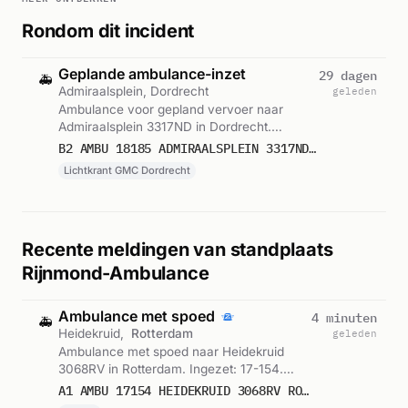
Rondom dit incident
Geplande ambulance-inzet
29 dagen
🚑
Admiraalsplein, Dordrecht
geleden
Ambulance voor gepland vervoer naar
Admiraalsplein 3317ND in Dordrecht.
Ingezet: Lichtkrant GMC Dordrecht. Gemeld
B2 AMBU 18185 ADMIRAALSPLEIN 3317ND DORDRECHT DORDRT BON 106739
om 23:39.
Lichtkrant GMC Dordrecht
Recente meldingen van standplaats
Rijnmond-Ambulance
Ambulance met spoed
4 minuten
🚑
Heidekruid,
Rotterdam
geleden
Ambulance met spoed naar Heidekruid
3068RV in Rotterdam. Ingezet: 17-154.
Gemeld om 10:05.
A1 AMBU 17154 HEIDEKRUID 3068RV ROTTERDAM ROTTDM BON 122776