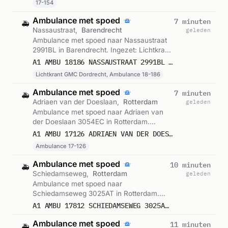
17-154
Ambulance met spoed
7 minuten
🚑
Nassaustraat,
Barendrecht
geleden
Ambulance met spoed naar Nassaustraat
2991BL in Barendrecht. Ingezet: Lichtkrant
GMC Dordrecht, Ambulance 18-186.
A1 AMBU 18186 NASSAUSTRAAT 2991BL BARENDRECHT BARDRT BON 122775
Gemeld om 10:02.
Lichtkrant GMC Dordrecht, Ambulance 18-186
Ambulance met spoed
7 minuten
🚑
Adriaen van der Doeslaan,
Rotterdam
geleden
Ambulance met spoed naar Adriaen van
der Doeslaan 3054EC in Rotterdam.
Ingezet: Ambulance 17-126. Gemeld om
A1 AMBU 17126 ADRIAEN VAN DER DOESLAAN 3054EC ROTTERDAM ROTTDM BON 122774
10:02.
Ambulance 17-126
Ambulance met spoed
10 minuten
🚑
Schiedamseweg,
Rotterdam
geleden
Ambulance met spoed naar
Schiedamseweg 3025AT in Rotterdam.
Ingezet: Ambulance. Gemeld om 09:59.
A1 AMBU 17812 SCHIEDAMSEWEG 3025AT ROTTERDAM ROTTDM BON 122773
Ambulance met spoed
11 minuten
🚑