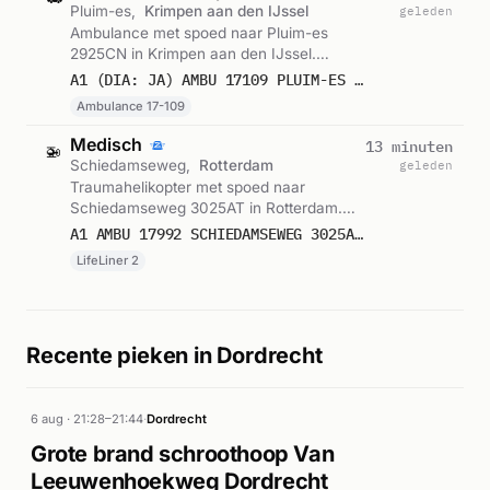
Pluim-es,
Krimpen aan den IJssel
geleden
Ambulance met spoed naar Pluim-es
2925CN in Krimpen aan den IJssel.
Ingezet: Ambulance 17-109. Gemeld om
A1 (DIA: JA) AMBU 17109 PLUIM-ES 2925CN KRIMPEN AAN DEN IJSSEL KRIMIJ BON 122772
09:58.
Ambulance 17-109
Medisch
13 minuten
🚁
Schiedamseweg,
Rotterdam
geleden
Traumahelikopter met spoed naar
Schiedamseweg 3025AT in Rotterdam.
Ingezet: LifeLiner 2. Gemeld om 09:56.
A1 AMBU 17992 SCHIEDAMSEWEG 3025AT ROTTERDAM ROTTDM BON 122771
LifeLiner 2
Recente pieken in Dordrecht
6 aug · 21:28–21:44
·
Dordrecht
Grote brand schroothoop Van
Leeuwenhoekweg Dordrecht