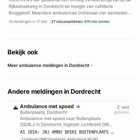
Rijksstraatweg in Dordrecht ter hoogte van cafetaria
Bruggehof. Meerdere ambulances (minimaal vier eenheden)
en de brandweer werden gealarmeerd met hoge prioriteit.
13 meldingen in 17 min
·
27 nieuwsartikelen
470 min eerder
Een traumahelikopter werd ingezet vanwege de ernst van
het incident. Volgens Alarmeringen.nl was het een eenzijdig
ongeval waarbij een auto van de weg raakte. Naar verluidt
belandde het voertuig op zijn zijkant. De exacte
Bekijk ook
omstandigheden en het aantal gewonden worden nader
onderzocht door de hulpdiensten ter plaatse.
Meer ambulance meldingen in Dordrecht
→
Andere meldingen in Dordrecht
Ambulance met spoed
2 uur
🚑
Buitenplaats, Dordrecht
geleden
Ambulance met spoed naar Buitenplaats
3328LJ in Dordrecht. Ingezet: Lichtkrant GMC
Dordrecht, Ambulance 18-181. Gemeld om
A1 (DIA: JA) AMBU 18181 BUITENPLAATS 3328LJ DORDRECHT DORDRT BON 122729
07:32.
Lichtkrant GMC Dordrecht, Ambulance 18-181