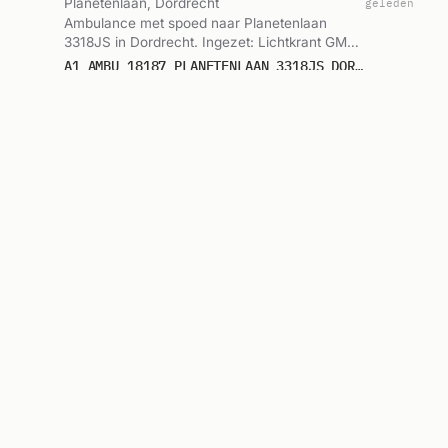
Planetenlaan, Dordrecht
geleden
Ambulance met spoed naar Planetenlaan
3318JS in Dordrecht. Ingezet: Lichtkrant GMC
Dordrecht, Ambulance 14-187. Gemeld om
A1 AMBU 18187 PLANETENLAAN 3318JS DORDRECHT DORDRT BON 122721
05:59.
Lichtkrant GMC Dordrecht, Ambulance 14-187
Ambulance-inzet
6 uur
🚑
Wega, Dordrecht
geleden
Ambulance zonder spoed naar Wega 3328PE
in Dordrecht. Ingezet: Lichtkrant GMC
Dordrecht, Ambulance 14-187. Gemeld om
A2 AMBU 18187 WEGA 3328PE DORDRECHT DORDRT BON 122688
03:19.
Lichtkrant GMC Dordrecht, Ambulance 14-187
Brandweerinzet
10 uur
🔥
Lindelaan, Dordrecht
geleden
Brandweer zonder spoed naar Lindelaan in
Dordrecht. Ingezet: Lichtkrant GMC. Gemeld
om 23:41.
P 2 BRT-04 CO-MELDER LINDELAAN DORDRECHT 186631
Lichtkrant GMC
Ambulance met spoed
11 uur
🚑
Groen van Prinstererweg, Dordrecht
geleden
Ambulance met spoed naar Groen van