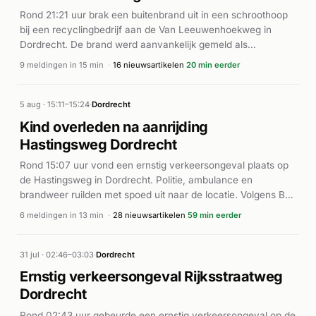
Rond 21:21 uur brak een buitenbrand uit in een schroothoop
bij een recyclingbedrijf aan de Van Leeuwenhoekweg in
Dordrecht. De brand werd aanvankelijk gemeld als
middelbrand, maar escaleerde snel tot een grote brand. De
9 meldingen in 15 min
·
16 nieuwsartikelen
20 min eerder
brandweer rukte met meerdere eenheden uit en werd
ondersteund door een blusboot. Rond 21:28 uur arriveerden
ambulances ter plaatse. Volgens nieuwsmeldingen ontstond
5 aug · 15:11–15:24
·
Dordrecht
de brand in een hoop schroot bij het recyclingbedrijf en
Kind overleden na aanrijding
veroorzaakte veel rookontwikkeling. De Veiligheidsregio
Hastingsweg Dordrecht
Zuid-Holland Zuid en lokale media berichtten over het
incident. Gewonden zijn niet gemeld. De brand werd onder
Rond 15:07 uur vond een ernstig verkeersongeval plaats op
controle gebracht door de inzet van meerdere
de Hastingsweg in Dordrecht. Politie, ambulance en
brandweereenheden.
brandweer ruilden met spoed uit naar de locatie. Volgens BN
DeStem en andere media betrok een Albert Heijn-
6 meldingen in 13 min
·
28 nieuwsartikelen
59 min eerder
bestelwagen het ongeval. Een jong kind kwam te overlijden
bij de aanrijding. Drie personen werden naar het ziekenhuis
gebracht. De bestuurder van de bestelwagen werd
31 jul · 02:46–03:03
·
Dordrecht
aangehouden. Getuigen beschreven een "harde klap"
Ernstig verkeersongeval Rijksstraatweg
gevolgd door getoeter en geschreeuw op het moment van
Dordrecht
het ongeluk.
Rond 02:43 uur gebeurde een ernstig verkeersongeval op de