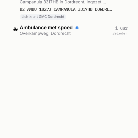
Campanula 3317HB in Dordrecht. Ingezet:
Lichtkrant GMC Dordrecht. Gemeld om 19:24.
B2 AMBU 18273 CAMPANULA 3317HB DORDRECHT DORDRT BON 122550
Lichtkrant GMC Dordrecht
Ambulance met spoed
1 uur
🚑
Overkampweg, Dordrecht
geleden
Ambulance met spoed naar Overkampweg
3318AP in Dordrecht. Ingezet: Lichtkrant GMC
Dordrecht, Ambulance 18-186. Gemeld om
A1 AMBU 18186 OVERKAMPWEG 3318AP DORDRECHT DORDRT BON 122536
18:36.
Lichtkrant GMC Dordrecht, Ambulance 18-186
Ambulance-inzet
1 uur
🚑
Nassauweg, Dordrecht
geleden
Ambulance zonder spoed naar Nassauweg in
Dordrecht. Ingezet: Lichtkrant GMC Dordrecht.
Gemeld om 18:34.
A2 AMBU 18191 NASSAUWEG DORDRECHT DORDRT BON 122532
Lichtkrant GMC Dordrecht
Ambulance met spoed
2 uur
🚑
Laan van Europa, Dordrecht
geleden
Ambulance met spoed naar Laan van Europa
3317DB in Dordrecht. Ingezet: Lichtkrant GMC
Dordrecht, Ambulance 14-187. Gemeld om