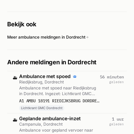
het incident. Volgens Alarmeringen.nl was het een eenzijdig
ongeval waarbij een auto van de weg raakte. Naar verluidt
belandde het voertuig op zijn zijkant. De exacte
Bekijk ook
omstandigheden en het aantal gewonden worden nader
onderzocht door de hulpdiensten ter plaatse.
Meer ambulance meldingen in Dordrecht
→
Andere meldingen in Dordrecht
Ambulance met spoed
56 minuten
🚑
Riedijksbrug, Dordrecht
geleden
Ambulance met spoed naar Riedijksbrug
in Dordrecht. Ingezet: Lichtkrant GMC
Dordrecht. Gemeld om 19:38.
A1 AMBU 18191 RIEDIJKSBRUG DORDRECHT DORDRT BON 122552
Lichtkrant GMC Dordrecht
Geplande ambulance-inzet
1 uur
🚑
Campanula, Dordrecht
geleden
Ambulance voor gepland vervoer naar