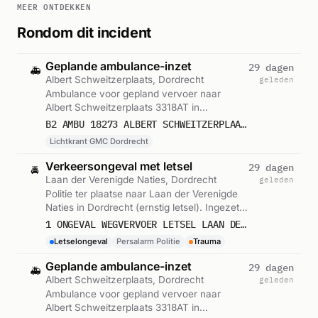
MEER ONTDEKKEN
Rondom dit incident
Geplande ambulance-inzet
29 dagen
🚑
Albert Schweitzerplaats, Dordrecht
geleden
Ambulance voor gepland vervoer naar
Albert Schweitzerplaats 3318AT in
Dordrecht. Ingezet: Lichtkrant GMC
B2 AMBU 18273 ALBERT SCHWEITZERPLAATS 3318AT DORDRECHT DORDRT BON 106446
Dordrecht. Gemeld om 13:53.
Lichtkrant GMC Dordrecht
Verkeersongeval met letsel
29 dagen
🚔
Laan der Verenigde Naties, Dordrecht
geleden
Politie ter plaatse naar Laan der Verenigde
Naties in Dordrecht (ernstig letsel). Ingezet:
Persalarm Politie. Gemeld om 14:16.
1 ONGEVAL WEGVERVOER LETSEL LAAN DER VERENIGDE NATIES DORDRECHT ICNUM 402314
Letselongeval
Persalarm Politie
Trauma
Geplande ambulance-inzet
29 dagen
🚑
Albert Schweitzerplaats, Dordrecht
geleden
Ambulance voor gepland vervoer naar
Albert Schweitzerplaats 3318AT in