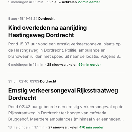
9 meldingen in 15 min
·
15 nieuwsartikelen
27 min eerder
met meerdere eenheden ter plaatse. Ook ambulances
werden ingezet. Volgens Nieuws op Beeld ontstond veel rook
bij de brand in de schroothoop. Het incident veroorzaakte
5 aug · 15:11–15:24
·
Dordrecht
een aanzienlijke rookontwikkeling in het gebied. De
Kind overleden na aanrijding
veiligheidsregio Zuid-Holland Zuid bevestigde dat het een
Hastingsweg Dordrecht
buitenbrand bij het recyclingbedrijf betrof.
Rond 15:07 uur vond een ernstig verkeersongeval plaats op
de Hastingsweg in Dordrecht. Politie, ambulance en
brandweer ruilden met spoed uit naar de locatie. Volgens BN
DeStem en andere media betrok een Albert Heijn-
6 meldingen in 13 min
·
28 nieuwsartikelen
59 min eerder
bestelwagen het ongeval. Een jong kind kwam te overlijden
bij de aanrijding. Drie personen werden naar het ziekenhuis
gebracht. De bestuurder van de bestelwagen werd
31 jul · 02:46–03:03
·
Dordrecht
aangehouden. Getuigen beschreven een "harde klap"
Ernstig verkeersongeval Rijksstraatweg
gevolgd door getoeter en geschreeuw op het moment van
Dordrecht
het ongeluk.
Rond 02:43 uur gebeurde een ernstig verkeersongeval op de
Rijksstraatweg in Dordrecht ter hoogte van cafetaria
Bruggehof. Meerdere ambulances (minimaal vier eenheden)
en de brandweer werden gealarmeerd met hoge prioriteit.
13 meldingen in 17 min
·
27 nieuwsartikelen
470 min eerder
Een traumahelikopter werd ingezet vanwege de ernst van