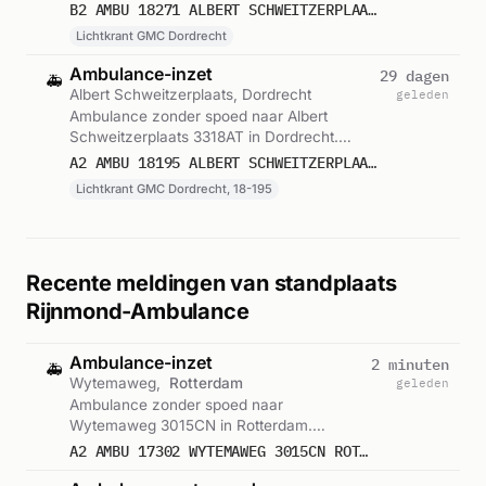
Dordrecht. Ingezet: Lichtkrant GMC
B2 AMBU 18271 ALBERT SCHWEITZERPLAATS 3318AT DORDRECHT DORDRT BON 106493
Dordrecht. Gemeld om 15:06.
Lichtkrant GMC Dordrecht
Ambulance-inzet
29 dagen
🚑
Albert Schweitzerplaats, Dordrecht
geleden
Ambulance zonder spoed naar Albert
Schweitzerplaats 3318AT in Dordrecht.
Ingezet: Lichtkrant GMC Dordrecht, 18-195.
A2 AMBU 18195 ALBERT SCHWEITZERPLAATS 3318AT DORDRECHT DORDRT BON 106496
Gemeld om 15:06.
Lichtkrant GMC Dordrecht, 18-195
Recente meldingen van standplaats
Rijnmond-Ambulance
Ambulance-inzet
2 minuten
🚑
Wytemaweg,
Rotterdam
geleden
Ambulance zonder spoed naar
Wytemaweg 3015CN in Rotterdam.
Ingezet: Ambulance. Gemeld om 20:32.
A2 AMBU 17302 WYTEMAWEG 3015CN ROTTERDAM ROTTDM BON 122572