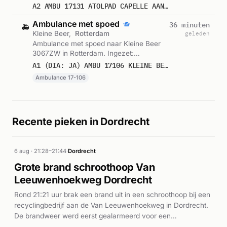
Ambulance. Gemeld om 20:11.
A2 AMBU 17131 ATOLPAD CAPELLE AAN DEN IJSSEL CAPIJS BON 122566
Ambulance met spoed
36 minuten
🚑
Kleine Beer,
Rotterdam
geleden
Ambulance met spoed naar Kleine Beer
3067ZW in Rotterdam. Ingezet:
Ambulance 17-106. Gemeld om 19:58.
A1 (DIA: JA) AMBU 17106 KLEINE BEER 3067ZW ROTTERDAM ROTTDM BON 122565
Ambulance 17-106
Recente pieken in Dordrecht
6 aug · 21:28–21:44
·
Dordrecht
Grote brand schroothoop Van
Leeuwenhoekweg Dordrecht
Rond 21:21 uur brak een brand uit in een schroothoop bij een
recyclingbedrijf aan de Van Leeuwenhoekweg in Dordrecht.
De brandweer werd eerst gealarmeerd voor een
middelbrand, maar escaleerde dit al snel tot een grote brand