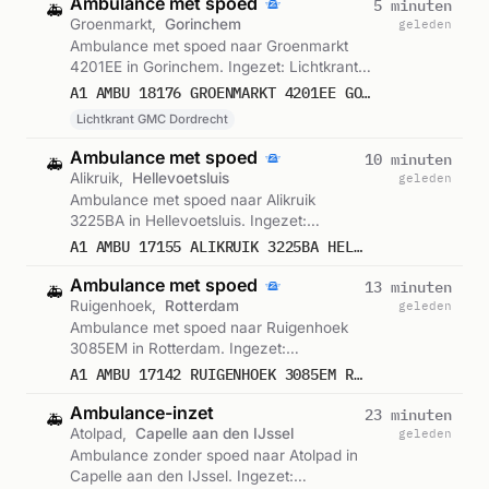
Ambulance met spoed
5 minuten
🚑
Groenmarkt,
Gorinchem
geleden
Ambulance met spoed naar Groenmarkt
4201EE in Gorinchem. Ingezet: Lichtkrant
GMC Dordrecht. Gemeld om 20:29.
A1 AMBU 18176 GROENMARKT 4201EE GORINCHEM GORCHM BON 122569
Lichtkrant GMC Dordrecht
Ambulance met spoed
10 minuten
🚑
Alikruik,
Hellevoetsluis
geleden
Ambulance met spoed naar Alikruik
3225BA in Hellevoetsluis. Ingezet:
Ambulance. Gemeld om 20:24.
A1 AMBU 17155 ALIKRUIK 3225BA HELLEVOETSLUIS HELLVS BON 122568
Ambulance met spoed
13 minuten
🚑
Ruigenhoek,
Rotterdam
geleden
Ambulance met spoed naar Ruigenhoek
3085EM in Rotterdam. Ingezet:
Ambulance. Gemeld om 20:21.
A1 AMBU 17142 RUIGENHOEK 3085EM ROTTERDAM ROTTDM BON 122567
Ambulance-inzet
23 minuten
🚑
Atolpad,
Capelle aan den IJssel
geleden
Ambulance zonder spoed naar Atolpad in
Capelle aan den IJssel. Ingezet: