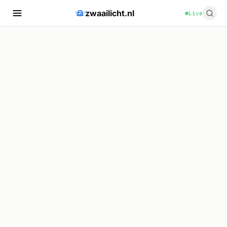
zwaailicht.nl
Live