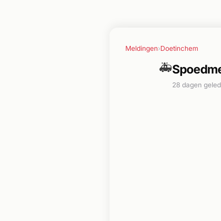
Meldingen
›
Doetinchem
🚑
Spoedme
28 dagen gele