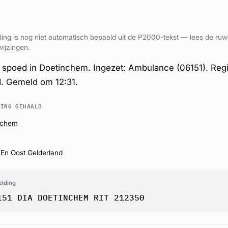
ing is nog niet automatisch bepaald uit de P2000-tekst — lees de ruw
ijzingen.
spoed in Doetinchem. Ingezet: Ambulance (06151). Reg
d. Gemeld om 12:31.
DING GEHAALD
nchem
En Oost Gelderland
elding
151 DIA DOETINCHEM RIT 212350