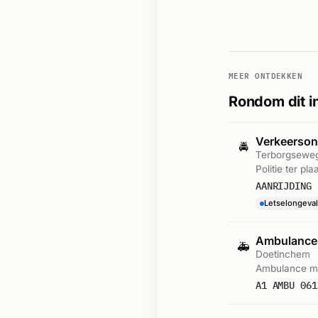
MEER ONTDEKKEN
Rondom dit i
Verkeersong
🚔
Terborgsewe
Politie ter p
AANRIJDING 
Letselongeval
Ambulance
🚑
Doetinchem
Ambulance me
A1 AMBU 061