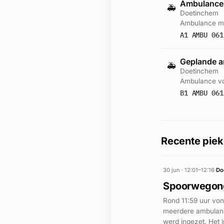
Ambulance
🚑
Doetinchem
Ambulance me
A1 AMBU 061
Geplande a
🚑
Doetinchem
Ambulance vo
B1 AMBU 061
Recente piek
30 jun · 12:01–12:16
·
Do
Spoorwegon
Rond 11:59 uur vo
meerdere ambulance
werd ingezet. Het i