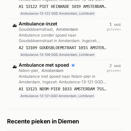
Amsterdam, Lichtkrant. Gemeld om 06:03.
A1 13122 PIET HEINKADE 1019 AMSTERDAM 75578
Ambulance-13-122 GGD Amsterdam, Lichtkrant
Ambulance-inzet
1 uur
🚑
Goudsbloemstraat,
Amsterdam
geleden
Ambulance zonder spoed naar
Goudsbloemstraat in Amsterdam. Ingezet:
Ambulance-13-109 GGD Amsterdam,
A2 13109 GOUDSBLOEMSTRAAT 1015 AMSTERDAM 75577
Lichtkrant. Gemeld om 05:58.
Ambulance-13-109 GGD Amsterdam, Lichtkrant
Ambulance met spoed
2 uur
🚑
Ndsm-pier,
Amsterdam
geleden
Ambulance met spoed naar Ndsm-pier in
Amsterdam. Ingezet: Ambulance-13-121 GGD
Amsterdam, Lichtkrant. Gemeld om 05:09.
A1 13121 NDSM-PIER 1033 AMSTERDAM 75575
Ambulance-13-121 GGD Amsterdam, Lichtkrant
Recente pieken in Diemen