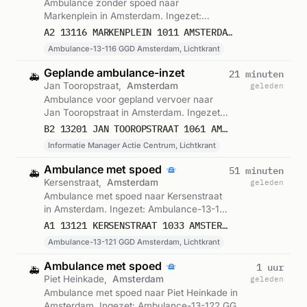
Ambulance zonder spoed naar
Markenplein in Amsterdam. Ingezet:
Ambulance-13-116 GGD Amsterdam,
A2 13116 MARKENPLEIN 1011 AMSTERDAM 75581
Lichtkrant. Gemeld om 07:04.
Ambulance-13-116 GGD Amsterdam, Lichtkrant
Geplande ambulance-inzet
21 minuten
🚑
Jan Tooropstraat,
Amsterdam
geleden
Ambulance voor gepland vervoer naar
Jan Tooropstraat in Amsterdam. Ingezet:
Informatie Manager Actie Centrum,
B2 13201 JAN TOOROPSTRAAT 1061 AMSTERDAM 75580
Lichtkrant. Gemeld om 06:50.
Informatie Manager Actie Centrum, Lichtkrant
Ambulance met spoed
51 minuten
🚑
Kersenstraat,
Amsterdam
geleden
Ambulance met spoed naar Kersenstraat
in Amsterdam. Ingezet: Ambulance-13-121
GGD Amsterdam, Lichtkrant. Gemeld om
A1 13121 KERSENSTRAAT 1033 AMSTERDAM 75579
06:20.
Ambulance-13-121 GGD Amsterdam, Lichtkrant
Ambulance met spoed
1 uur
🚑
Piet Heinkade,
Amsterdam
geleden
Ambulance met spoed naar Piet Heinkade in
Amsterdam. Ingezet: Ambulance-13-122 GGD