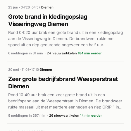
25 jun · 04:26–04:57
·
Diemen
Grote brand in kledingopslag
Visseringweg Diemen
Rond 04:20 uur brak een grote brand uit in een kledingopslag
aan de Visseringweg in Diemen. De brandweer rukte met
spoed uit en riep gedurende ongeveer een half uur
aanvullende eenheden op ter plaatse. Ook een ambulance
6 meldingen in 31 min
·
24 nieuwsartikelen
184 min eerder
werd gealarmeerd. Volgens Het Parool en AT5 was het vuur
onder controle rond 07:30 uur. De brand veroorzaakte een
grote inzet van de brandweer vanwege onder meer de hitte
20 mei · 11:03–17:10
·
Diemen
die vrijkwam bij de brand. Het pand bleek een industrieel
Zeer grote bedrijfsbrand Weesperstraat
opslaggebouw voor textiel. Er zijn geen ernstige gewonden
Diemen
gemeld, hoewel de exacte omstandigheden van de
evacuatie en mogelijke schade aan nabijgelegen gebouwen
Rond 10:49 uur brak een zeer grote brand uit in een
niet nader worden toegelicht in de beschikbare bronnen.
bedrijfspand aan de Weesperstraat in Diemen. De brandweer
rukte massaal uit met meerdere eenheden en riep GRIP 1 in
werking, wat aangeeft dat het incident van grote omvang
9 meldingen in 367 min
·
26 nieuwsartikelen
14 min eerder
was. Ook een ambulance werd gealarmeerd. Volgens diverse
nieuwsbronnen ontstond een enorme rookwolk die zichtbaar