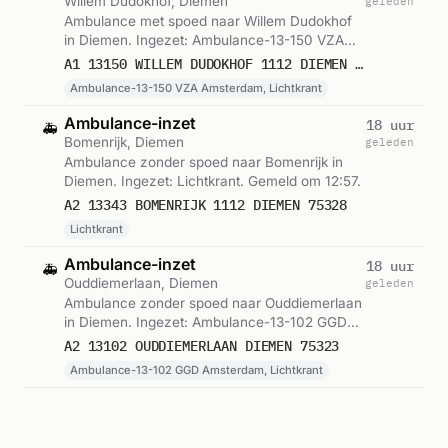
Willem Dudokhof, Diemen
geleden
Ambulance met spoed naar Willem Dudokhof
in Diemen. Ingezet: Ambulance-13-150 VZA
Amsterdam, Lichtkrant. Gemeld om 14:42.
A1 13150 WILLEM DUDOKHOF 1112 DIEMEN 75374
Ambulance-13-150 VZA Amsterdam, Lichtkrant
Ambulance-inzet
18 uur
🚑
Bomenrijk, Diemen
geleden
Ambulance zonder spoed naar Bomenrijk in
Diemen. Ingezet: Lichtkrant. Gemeld om 12:57.
A2 13343 BOMENRIJK 1112 DIEMEN 75328
Lichtkrant
Ambulance-inzet
18 uur
🚑
Ouddiemerlaan, Diemen
geleden
Ambulance zonder spoed naar Ouddiemerlaan
in Diemen. Ingezet: Ambulance-13-102 GGD
Amsterdam, Lichtkrant. Gemeld om 12:31.
A2 13102 OUDDIEMERLAAN DIEMEN 75323
Ambulance-13-102 GGD Amsterdam, Lichtkrant
Verkeersongeval met letsel
18 uur
🔥
Ouddiemerlaan, Diemen
geleden
Brandweer met spoed naar Ouddiemerlaan in