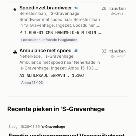
Spoedinzet brandweer
28 minuten
🔥
Beresteinlaan,
'S-Gravenhage
geleden
Brandweer met spoed naar Beresteinlaan
in 'S-Gravenhage. Ingezet: Loosduinen,
Infocode Haaglanden. Gemeld om 10:48.
P 1 BDH-01 OMS HANDMELDER MIDDIN BERESTEINLAAN 'S-GRAVENHAGE 157730
Loosduinen, Infocode Haaglanden
Ambulance met spoed
32 minuten
🚑
Neherkade,
's-Gravenhage
geleden
Ambulance met spoed naar Neherkade in
's-Gravenhage. Ingezet: Ambu 15-103.
Gemeld om 10:44.
A1 NEHERKADE SGRAVH : 15103
Ambu 15-103
Recente pieken in 'S-Gravenhage
8 aug · 18:28–18:39
·
's-Gravenhage