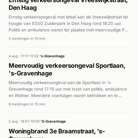
Ernstig verkeersongeval Vreeswijkstraat,
Den Haag
Ernstig verkeersongeval met letsel aan de Vreeswijkstraat ter
hoogte van ESSO Zuiderpark in Den Haag rond 18:20 uur.
Politie en ambulance waren ter plaatse met meervoudige P1-
prioriteiten.
5 meldingen in 10 min
4 aug · 17:17–17:32
·
's-Gravenhage
Meervoudig verkeersongeval Sportlaan,
's-Gravenhage
Meervoudig verkeersongeval aan de Sportlaan in 's-
Gravenhage rond 17:15 uur met inzet van politie, ambulance
en lifeliner. Meerdere voertuigen waren betrokken en er
vielen gewonden, waarop spoedeisende medische zorg
8 meldingen in 15 min
werd ingezet.
2 aug · 18:51–19:00
·
'S-Gravenhage
Woningbrand 3e Braamstraat, 's-