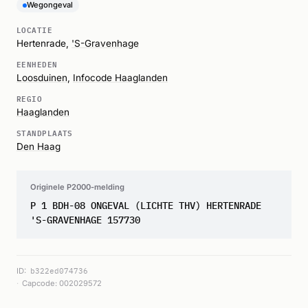
Wegongeval
LOCATIE
Hertenrade,
'S-Gravenhage
EENHEDEN
Loosduinen
,
Infocode Haaglanden
REGIO
Haaglanden
STANDPLAATS
Den Haag
Originele P2000-melding
P 1 BDH-08 ONGEVAL (LICHTE THV) HERTENRADE
'S-GRAVENHAGE 157730
ID:
b322ed074736
Capcode: 002029572