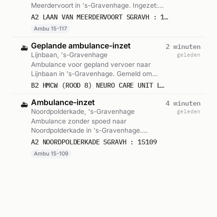
Meerdervoort in 's-Gravenhage. Ingezet:
Ambu 15-117. Gemeld om 11:15.
A2 LAAN VAN MEERDERVOORT SGRAVH : 15117
Ambu 15-117
Geplande ambulance-inzet
2 minuten
🚑
Lijnbaan, 's-Gravenhage
geleden
Ambulance voor gepland vervoer naar
Lijnbaan in 's-Gravenhage. Gemeld om
11:14.
B2 HMCW (ROOD 8) NEURO CARE UNIT LIJNBAAN SGRAVH : (MEDIUM CARE) 15228
Ambulance-inzet
4 minuten
🚑
Noordpolderkade, 's-Gravenhage
geleden
Ambulance zonder spoed naar
Noordpolderkade in 's-Gravenhage.
Ingezet: Ambu 15-109. Gemeld om 11:12.
A2 NOORDPOLDERKADE SGRAVH : 15109
Ambu 15-109
Brand
23 minuten
🚔
A12 km 5.8 rechts, 's-Gravenhage
geleden
Politie voor routineklus op de A12 km 5.8
(rechts). Ingezet:
Verkeermanagementcentrale
PRIO 3 A12 RE 5,8 SGRAVH EIGEN INITIATIEF
Rijkswaterstaat. Gemeld om 10:53.