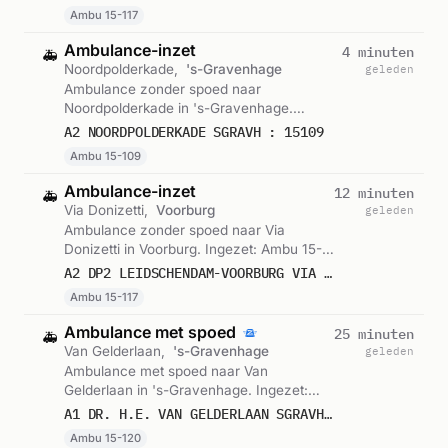
Ambu 15-117
Ambulance-inzet
4 minuten
🚑
Noordpolderkade,
's-Gravenhage
geleden
Ambulance zonder spoed naar
Noordpolderkade in 's-Gravenhage.
Ingezet: Ambu 15-109. Gemeld om 11:12.
A2 NOORDPOLDERKADE SGRAVH : 15109
Ambu 15-109
Ambulance-inzet
12 minuten
🚑
Via Donizetti,
Voorburg
geleden
Ambulance zonder spoed naar Via
Donizetti in Voorburg. Ingezet: Ambu 15-
117. Gemeld om 11:04.
A2 DP2 LEIDSCHENDAM-VOORBURG VIA DONIZETTI VOORB VWS 15117
Ambu 15-117
Ambulance met spoed
25 minuten
🚑
Van Gelderlaan,
's-Gravenhage
geleden
Ambulance met spoed naar Van
Gelderlaan in 's-Gravenhage. Ingezet:
Ambu 15-120. Gemeld om 10:51.
A1 DR. H.E. VAN GELDERLAAN SGRAVH : 15120
Ambu 15-120