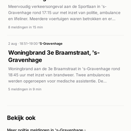
Meervoudig verkeersongeval aan de Sportlaan in 's-
Gravenhage rond 17:15 uur met inzet van politie, ambulance
en lifeliner. Meerdere voertuigen waren betrokken en er
vielen gewonden, waarop spoedeisende medische zorg
8 meldingen in 15 min
werd ingezet.
2 aug · 18:51–19:00
·
'S-Gravenhage
Woningbrand 3e Braamstraat, 's-
Gravenhage
Woningbrand aan de 3e Braamstraat in 's-Gravenhage rond
18:45 uur met inzet van brandweer. Twee ambulances
werden opgeroepen voor medische assistentie. De
brandweer zette meerdere eenheden in op de P1-melding.
5 meldingen in 9 min
Bekijk ook
Meer politie meldingen in 's-Gravenhage
→