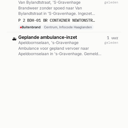
Van Bylandtstraat, 'S-Gravenhage
geleden
Brandweer zonder spoed naar Van
Bylandtstraat in 'S-Gravenhage. Ingezet:
Centrum, Infocode Haaglanden. Gemeld
P 2 BDH-01 BR CONTAINER NEWTONSTRAAT VAN BYLANDTSTRAAT 'S-GRAVENHAGE 157830
om 07:39.
Buitenbrand
Centrum, Infocode Haaglanden
Geplande ambulance-inzet
1 uur
🚑
Apeldoornselaan, 's-Gravenhage
geleden
Ambulance voor gepland vervoer naar
Apeldoornselaan in 's-Gravenhage. Gemeld
om 07:31.
B2 APELDOORNSELAAN SGRAVH : 15228
Ambulance met spoed
1 uur
🚑
Molenijserstraat, 's-Gravenhage
geleden
Ambulance met spoed naar Molenijserstraat in
's-Gravenhage. Gemeld om 07:21.
A1 MOLENIJSERSTRAAT SGRAVH : 15138
Ambulance-inzet
1 uur
🚑
Els Borst-eilersplein, 's-Gravenhage
geleden
Ambulance zonder spoed naar Els Borst-
eilersplein in 's-Gravenhage. Ingezet: Ambu
15-109. Gemeld om 07:07.
A2 HAGAZIEKENHUIS DEN HAAG ELS BORST-EILERSPLEIN SGRAVH : 15109