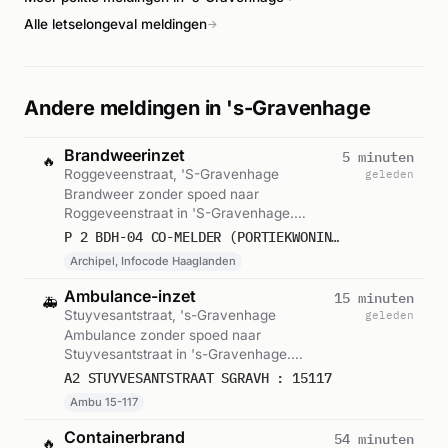
Alle letselongeval meldingen
→
Andere meldingen in 's-Gravenhage
Brandweerinzet
5 minuten
🔥
Roggeveenstraat, 'S-Gravenhage
geleden
Brandweer zonder spoed naar
Roggeveenstraat in 'S-Gravenhage.
Ingezet: Archipel, Infocode Haaglanden.
P 2 BDH-04 CO-MELDER (PORTIEKWONING) ROGGEVEENSTRAAT 'S-GRAVENHAGE 157230
Gemeld om 08:29.
Archipel, Infocode Haaglanden
Ambulance-inzet
15 minuten
🚑
Stuyvesantstraat, 's-Gravenhage
geleden
Ambulance zonder spoed naar
Stuyvesantstraat in 's-Gravenhage.
Ingezet: Ambu 15-117. Gemeld om 08:18.
A2 STUYVESANTSTRAAT SGRAVH : 15117
Ambu 15-117
Containerbrand
54 minuten
🔥