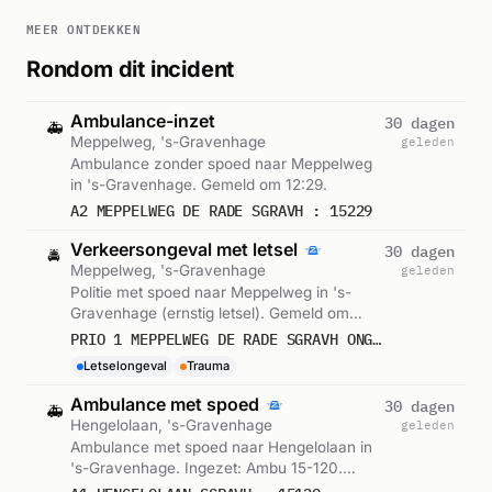
MEER ONTDEKKEN
Rondom dit incident
Ambulance-inzet
30 dagen
🚑
Meppelweg, 's-Gravenhage
geleden
Ambulance zonder spoed naar Meppelweg
in 's-Gravenhage. Gemeld om 12:29.
A2 MEPPELWEG DE RADE SGRAVH : 15229
Verkeersongeval met letsel
30 dagen
🚔
Meppelweg, 's-Gravenhage
geleden
Politie met spoed naar Meppelweg in 's-
Gravenhage (ernstig letsel). Gemeld om
12:29.
PRIO 1 MEPPELWEG DE RADE SGRAVH ONGEVAL WEGVERVOER LETSEL
Letselongeval
Trauma
Ambulance met spoed
30 dagen
🚑
Hengelolaan, 's-Gravenhage
geleden
Ambulance met spoed naar Hengelolaan in
's-Gravenhage. Ingezet: Ambu 15-120.
Gemeld om 12:55.