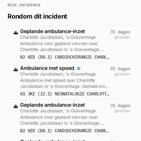
MEER ONTDEKKEN
Rondom dit incident
Geplande ambulance-inzet
31 dagen
🚑
Charlotte Jacobslaan, 's-Gravenhage
geleden
Ambulance voor gepland vervoer naar
Charlotte Jacobslaan in 's-Gravenhage.
Gemeld om 14:02.
B2 HZD (D8.1) CARDIOCHIRURGIE CHARLOTTE JACOBSLAAN SGRAVH : 15225
Ambulance met spoed
31 dagen
🚑
Charlotte Jacobslaan, 's-Gravenhage
geleden
Ambulance met spoed naar Charlotte
Jacobslaan in 's-Gravenhage. Gemeld om
14:06.
A1 JKZ (J2.1) NEONATALOGIE CHARLOTTE JACOBSLAAN SGRAVH : 15131
Geplande ambulance-inzet
31 dagen
🚑
Charlotte Jacobslaan, 's-Gravenhage
geleden
Ambulance voor gepland vervoer naar
Charlotte Jacobslaan in 's-Gravenhage.
Gemeld om 14:24.
B2 HZD (D8.1) CARDIOCHIRURGIE CHARLOTTE JACOBSLAAN SGRAVH : 15230