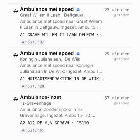
Ambulance met spoed
23 minuten
🚑
Graaf Willem Ii Laan,
Delfgauw
geleden
Ambulance met spoed naar Graaf Willem
Ii Laan in Delfgauw. Ingezet: Ambu 15-
107. Gemeld om 09:58.
A1 GRAAF WILLEM II LAAN DELFGW : 15107
Ambu 15-107
Ambulance met spoed
29 minuten
🚑
Koningin Julianalaan,
De Wijk
geleden
Ambulance met spoed naar Koningin
Julianalaan in De Wijk. Ingezet: Ambu 15-
129. Gemeld om 09:52.
A1 HUISARTSENPRAKTIJK IN DE WIJK KONINGIN JULIANALAAN DELIER : 15129
Ambu 15-129
Ambulance-inzet
37 minuten
🚑
's-Gravenhage
geleden
Ambulance zonder spoed in 's-
Gravenhage. Ingezet: Ambu 15-110.
Gemeld om 09:45.
A2 A12 RE 6,6 SGRAVH : 15110
Ambu 15-110