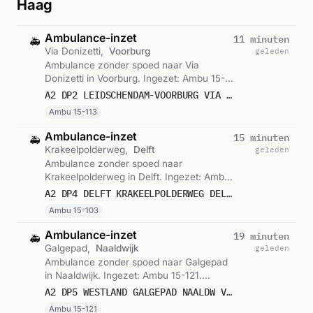
Haag
Ambulance-inzet
11 minuten
🚑
Via Donizetti,
Voorburg
geleden
Ambulance zonder spoed naar Via
Donizetti in Voorburg. Ingezet: Ambu 15-
113. Gemeld om 10:11.
A2 DP2 LEIDSCHENDAM-VOORBURG VIA DONIZETTI VOORB VWS 15113
Ambu 15-113
Ambulance-inzet
15 minuten
🚑
Krakeelpolderweg,
Delft
geleden
Ambulance zonder spoed naar
Krakeelpolderweg in Delft. Ingezet: Ambu
15-103. Gemeld om 10:06.
A2 DP4 DELFT KRAKEELPOLDERWEG DELFT VWS 15103
Ambu 15-103
Ambulance-inzet
19 minuten
🚑
Galgepad,
Naaldwijk
geleden
Ambulance zonder spoed naar Galgepad
in Naaldwijk. Ingezet: Ambu 15-121.
Gemeld om 10:03.
A2 DP5 WESTLAND GALGEPAD NAALDW VWS 15121
Ambu 15-121