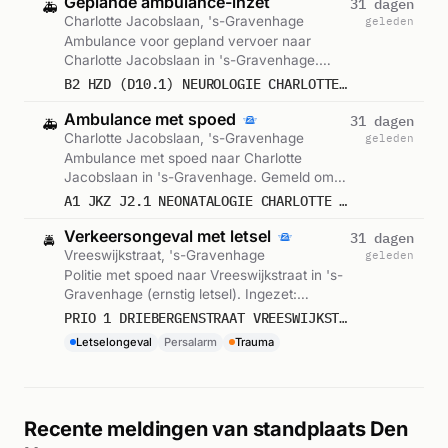
Geplande ambulance-inzet
31 dagen
🚑
Charlotte Jacobslaan, 's-Gravenhage
geleden
Ambulance voor gepland vervoer naar
Charlotte Jacobslaan in 's-Gravenhage.
Gemeld om 14:24.
B2 HZD (D10.1) NEUROLOGIE CHARLOTTE JACOBSLAAN SGRAVH : (MEDIUM CARE) 15225
Ambulance met spoed
31 dagen
🚑
Charlotte Jacobslaan, 's-Gravenhage
geleden
Ambulance met spoed naar Charlotte
Jacobslaan in 's-Gravenhage. Gemeld om
14:24.
A1 JKZ J2.1 NEONATALOGIE CHARLOTTE JACOBSLAAN SGRAVH : 15131
Verkeersongeval met letsel
31 dagen
🚔
Vreeswijkstraat, 's-Gravenhage
geleden
Politie met spoed naar Vreeswijkstraat in 's-
Gravenhage (ernstig letsel). Ingezet:
Persalarm. Gemeld om 14:30.
PRIO 1 DRIEBERGENSTRAAT VREESWIJKSTRAAT SGRAVH ONGEVAL WEGVERVOER LETSEL
Letselongeval
Persalarm
Trauma
Recente meldingen van standplaats Den