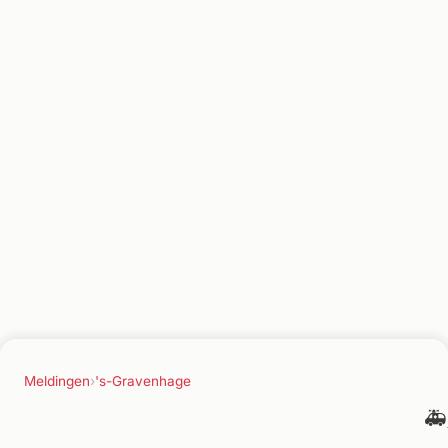
Meldingen
›
's-Gravenhage
🚑