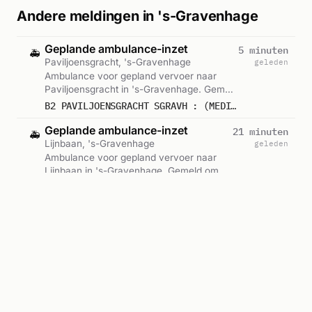
Andere meldingen in 's-Gravenhage
Geplande ambulance-inzet
5 minuten
🚑
Paviljoensgracht, 's-Gravenhage
geleden
Ambulance voor gepland vervoer naar
Paviljoensgracht in 's-Gravenhage. Gemeld
om 10:16.
B2 PAVILJOENSGRACHT SGRAVH : (MEDIUM CARE) 15225
Geplande ambulance-inzet
21 minuten
🚑
Lijnbaan, 's-Gravenhage
geleden
Ambulance voor gepland vervoer naar
Lijnbaan in 's-Gravenhage. Gemeld om
10:00.
B2 HMCW (ROOD 10) INTERNE GENEESK. LIJNBAAN SGRAVH : (MEDIUM CARE) 15211
Ambulance met spoed
27 minuten
🚑
Meloenstraat, 's-Gravenhage
geleden
Ambulance met spoed naar Meloenstraat
in 's-Gravenhage. Gemeld om 09:55.
A1 MELOENSTRAAT SGRAVH : 15136
Ambulance met spoed
28 minuten
🚑
Meloenstraat, 's-Gravenhage
geleden