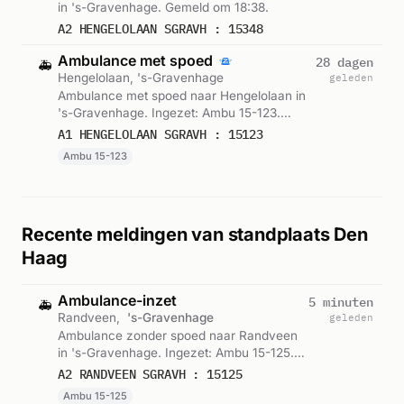
in 's-Gravenhage. Gemeld om 18:38.
A2 HENGELOLAAN SGRAVH : 15348
Ambulance met spoed
28 dagen
🚑
Hengelolaan, 's-Gravenhage
geleden
Ambulance met spoed naar Hengelolaan in
's-Gravenhage. Ingezet: Ambu 15-123.
Gemeld om 19:22.
A1 HENGELOLAAN SGRAVH : 15123
Ambu 15-123
Recente meldingen van standplaats Den
Haag
Ambulance-inzet
5 minuten
🚑
Randveen,
's-Gravenhage
geleden
Ambulance zonder spoed naar Randveen
in 's-Gravenhage. Ingezet: Ambu 15-125.
Gemeld om 11:29.
A2 RANDVEEN SGRAVH : 15125
Ambu 15-125