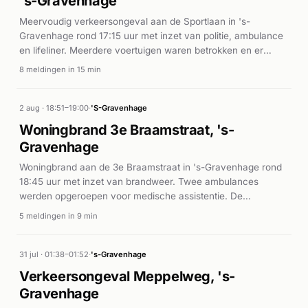
's-Gravenhage
Meervoudig verkeersongeval aan de Sportlaan in 's-
Gravenhage rond 17:15 uur met inzet van politie, ambulance
en lifeliner. Meerdere voertuigen waren betrokken en er
vielen gewonden, waarop spoedeisende medische zorg
8 meldingen in 15 min
werd ingezet.
2 aug · 18:51–19:00
·
'S-Gravenhage
Woningbrand 3e Braamstraat, 's-
Gravenhage
Woningbrand aan de 3e Braamstraat in 's-Gravenhage rond
18:45 uur met inzet van brandweer. Twee ambulances
werden opgeroepen voor medische assistentie. De
brandweer zette meerdere eenheden in op de P1-melding.
5 meldingen in 9 min
31 jul · 01:38–01:52
·
's-Gravenhage
Verkeersongeval Meppelweg, 's-
Gravenhage