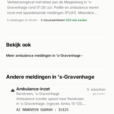
Verkeersongeval met letsel aan de Meppelweg in 's-
Gravenhage rond 01:30 uur. Politie en ambulance waren
inzet met spoedeisende meldingen (P1/A1). Meerdere
ambulances waren ter plaatse voor hulpverlening.
5 meldingen in 14 min
·
2 nieuwsartikelen
253 min eerder
Bekijk ook
Meer ambulance meldingen in 's-Gravenhage
→
Andere meldingen in 's-Gravenhage
Ambulance-inzet
5 minuten
🚑
Randveen, 's-Gravenhage
geleden
Ambulance zonder spoed naar Randveen
in 's-Gravenhage. Ingezet: Ambu 15-125.
Gemeld om 11:29.
A2 RANDVEEN SGRAVH : 15125