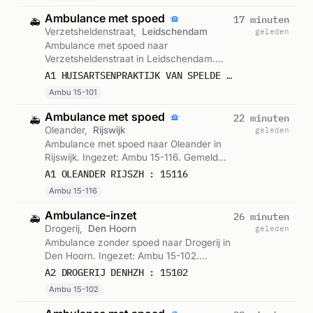
Ambulance met spoed
17 minuten
🚑
Verzetsheldenstraat,
Leidschendam
geleden
Ambulance met spoed naar
Verzetsheldenstraat in Leidschendam.
Ingezet: Ambu 15-101. Gemeld om 11:18.
A1 HUISARTSENPRAKTIJK VAN SPELDE VERZETSHELDENSTRAAT LEIDDM : 15101
Ambu 15-101
Ambulance met spoed
22 minuten
🚑
Oleander,
Rijswijk
geleden
Ambulance met spoed naar Oleander in
Rijswijk. Ingezet: Ambu 15-116. Gemeld
om 11:12.
A1 OLEANDER RIJSZH : 15116
Ambu 15-116
Ambulance-inzet
26 minuten
🚑
Drogerij,
Den Hoorn
geleden
Ambulance zonder spoed naar Drogerij in
Den Hoorn. Ingezet: Ambu 15-102.
Gemeld om 11:08.
A2 DROGERIJ DENHZH : 15102
Ambu 15-102