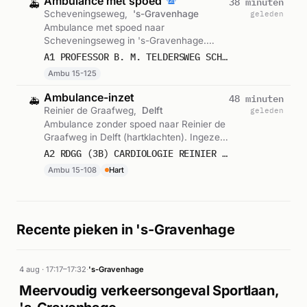
Ambulance met spoed
38 minuten
🚑
Scheveningseweg,
's-Gravenhage
geleden
Ambulance met spoed naar
Scheveningseweg in 's-Gravenhage.
Ingezet: Ambu 15-125. Gemeld om 10:56.
A1 PROFESSOR B. M. TELDERSWEG SCHEVENINGSEWEG SGRAVH : 15125
Ambu 15-125
Ambulance-inzet
48 minuten
🚑
Reinier de Graafweg,
Delft
geleden
Ambulance zonder spoed naar Reinier de
Graafweg in Delft (hartklachten). Ingezet:
Ambu 15-108. Gemeld om 10:46.
A2 RDGG (3B) CARDIOLOGIE REINIER DE GRAAFWEG DELFT : 15108
Ambu 15-108
Hart
Recente pieken in 's-Gravenhage
4 aug · 17:17–17:32
·
's-Gravenhage
Meervoudig verkeersongeval Sportlaan,