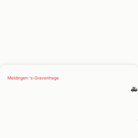
Meldingen
›
's-Gravenhage
🚑