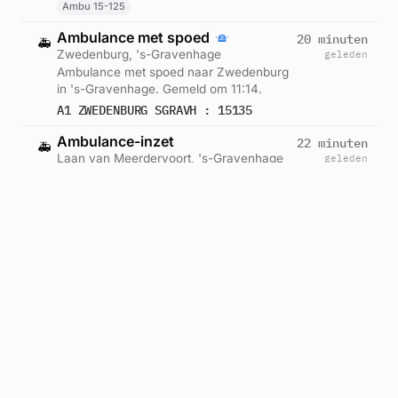
Ambu 15-125
Ambulance met spoed
20 minuten
🚑
Zwedenburg, 's-Gravenhage
geleden
Ambulance met spoed naar Zwedenburg
in 's-Gravenhage. Gemeld om 11:14.
A1 ZWEDENBURG SGRAVH : 15135
Ambulance-inzet
22 minuten
🚑
Laan van Meerdervoort, 's-Gravenhage
geleden
Ambulance zonder spoed naar Laan van
Meerdervoort in 's-Gravenhage. Gemeld
om 11:13.
A2 LAAN VAN MEERDERVOORT SGRAVH : 15136
Geplande ambulance-inzet
24 minuten
🚑
Hoge Prins Willemstraat, 's-Gravenhage
geleden
Ambulance voor gepland vervoer naar
Hoge Prins Willemstraat in 's-
Gravenhage. Gemeld om 11:11.
B2 HOGE PRINS WILLEMSTRAAT SGRAVH : (MEDIUM CARE) 15231
Geplande ambulance-inzet
27 minuten
🚑
Lijnbaan, 's-Gravenhage
geleden
Ambulance voor gepland vervoer naar