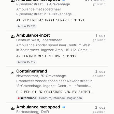
🚑
Rijsenburgstraat,
's-Gravenhage
geleden
Ambulance met spoed naar
Rijsenburgstraat in 's-Gravenhage.
Ingezet: Ambu 15-121. Gemeld om 06:17.
A1 RIJSENBURGSTRAAT SGRAVH : 15121
Ambu 15-121
Ambulance-inzet
1 uur
🚑
Centrum West,
Zoetermeer
geleden
Ambulance zonder spoed naar Centrum West
in Zoetermeer. Ingezet: Ambu 15-112. Gemeld
om 05:41.
A2 CENTRUM WEST ZOETMR : 15112
Ambu 15-112
Containerbrand
1 uur
🔥
Newtonstraat,
'S-Gravenhage
geleden
Brandweer zonder spoed naar Newtonstraat in
'S-Gravenhage. Ingezet: Centrum, Infocode
Haaglanden. Gemeld om 05:20.
P 2 BDH-01 BR CONTAINER VAN BYLANDTSTRAAT NEWTONSTRAAT 'S-GRAVENHAGE 157830
Buitenbrand
Centrum, Infocode Haaglanden
Ambulance met spoed
2 uur
🚑
Barbarasteeg,
Delft
geleden