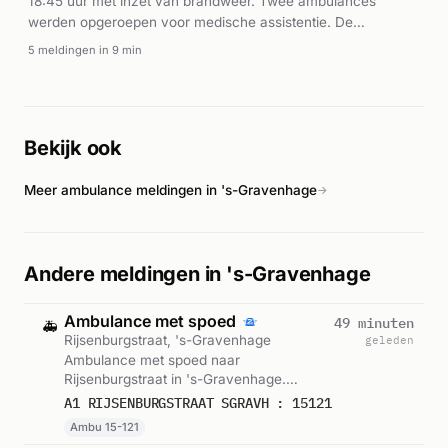
18:45 uur met inzet van brandweer. Twee ambulances
werden opgeroepen voor medische assistentie. De
brandweer zette meerdere eenheden in op de P1-melding.
5 meldingen in 9 min
Bekijk ook
Meer ambulance meldingen in 's-Gravenhage
→
Andere meldingen in 's-Gravenhage
Ambulance met spoed
49 minuten
🚑
Rijsenburgstraat, 's-Gravenhage
geleden
Ambulance met spoed naar
Rijsenburgstraat in 's-Gravenhage.
Ingezet: Ambu 15-121. Gemeld om 06:17.
A1 RIJSENBURGSTRAAT SGRAVH : 15121
Ambu 15-121