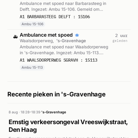
Ambulance met spoed naar Barbarasteeg in
Delft. Ingezet: Ambu 15-106. Gemeld om
04:58.
A1 BARBARASTEEG DELFT : 15106
Ambu 15-106
Ambulance met spoed
2 uur
🚑
Waalsdorperweg,
's-Gravenhage
geleden
Ambulance met spoed naar Waalsdorperweg
in 's-Gravenhage. Ingezet: Ambu 15-113.
Gemeld om 04:52.
A1 WAALSDORPERWEG SGRAVH : 15113
Ambu 15-113
Recente pieken in 's-Gravenhage
8 aug · 18:28–18:39
·
's-Gravenhage
Ernstig verkeersongeval Vreeswijkstraat,
Den Haag