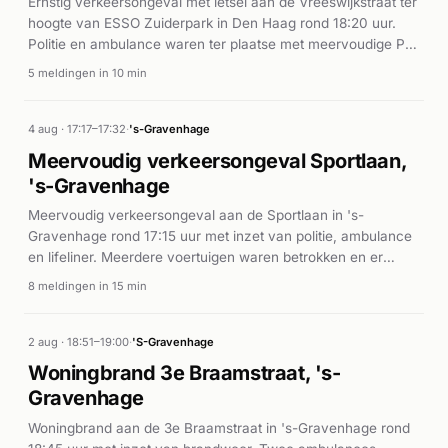
Ernstig verkeersongeval met letsel aan de Vreeswijkstraat ter
hoogte van ESSO Zuiderpark in Den Haag rond 18:20 uur.
Politie en ambulance waren ter plaatse met meervoudige P1-
prioriteiten.
5 meldingen in 10 min
4 aug · 17:17–17:32
·
's-Gravenhage
Meervoudig verkeersongeval Sportlaan,
's-Gravenhage
Meervoudig verkeersongeval aan de Sportlaan in 's-
Gravenhage rond 17:15 uur met inzet van politie, ambulance
en lifeliner. Meerdere voertuigen waren betrokken en er
vielen gewonden, waarop spoedeisende medische zorg
8 meldingen in 15 min
werd ingezet.
2 aug · 18:51–19:00
·
'S-Gravenhage
Woningbrand 3e Braamstraat, 's-
Gravenhage
Woningbrand aan de 3e Braamstraat in 's-Gravenhage rond