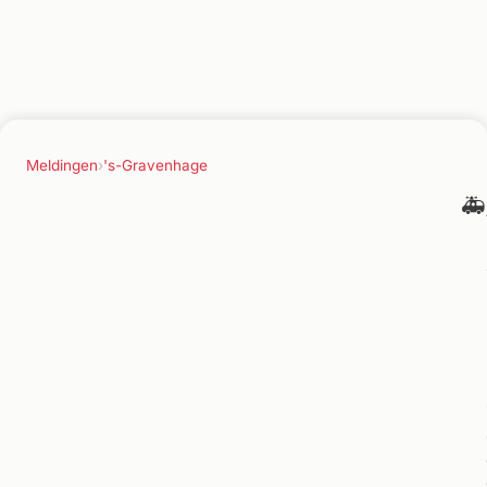
Meldingen
›
's-Gravenhage
🚑