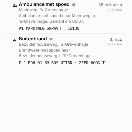
Ambulance met spoed
58 minuten
🚑
Marktweg, 's-Gravenhage
geleden
Ambulance met spoed naar Marktweg in
's-Gravenhage. Gemeld om 06:07.
A1 MARKTWEG SGRAVH : 15138
Buitenbrand
1 uur
🔥
Bezuidenhoutseweg, 'S-Gravenhage
geleden
Brandweer met spoed naar
Bezuidenhoutseweg in 'S-Gravenhage.
Ingezet: BDH-01. Gemeld om 06:01.
P 1 BDH-01 BR BOS UITBR.: ZEER HOOG TWEEDE KAMER TIJDELIJK BEZUIDENHOUTSEWEG 'S-GRAVENHAGE 157230
Containerbrand
1 uur
🔥
Newtonstraat, 'S-Gravenhage
geleden
Brandweer zonder spoed naar Newtonstraat in
'S-Gravenhage. Ingezet: Centrum, Infocode
Haaglanden. Gemeld om 05:20.
P 2 BDH-01 BR CONTAINER VAN BYLANDTSTRAAT NEWTONSTRAAT 'S-GRAVENHAGE 157830
Buitenbrand
Centrum, Infocode Haaglanden
Geplande ambulance-inzet
2 uur
🚑
Charlotte Jacobslaan, 's-Gravenhage
geleden
Ambulance voor gepland vervoer naar
Charlotte Jacobslaan in 's-Gravenhage.