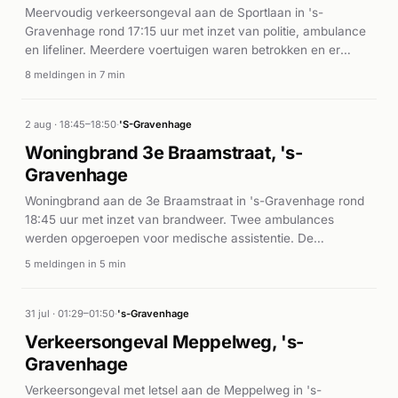
Meervoudig verkeersongeval aan de Sportlaan in 's-
Gravenhage rond 17:15 uur met inzet van politie, ambulance
en lifeliner. Meerdere voertuigen waren betrokken en er
vielen gewonden, waarop spoedeisende medische zorg
8 meldingen in 7 min
werd ingezet.
2 aug · 18:45–18:50
·
'S-Gravenhage
Woningbrand 3e Braamstraat, 's-
Gravenhage
Woningbrand aan de 3e Braamstraat in 's-Gravenhage rond
18:45 uur met inzet van brandweer. Twee ambulances
werden opgeroepen voor medische assistentie. De
brandweer zette meerdere eenheden in op de P1-melding.
5 meldingen in 5 min
31 jul · 01:29–01:50
·
's-Gravenhage
Verkeersongeval Meppelweg, 's-
Gravenhage
Verkeersongeval met letsel aan de Meppelweg in 's-