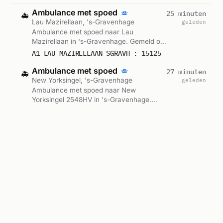
Ambulance met spoed
25 minuten
🚑
Lau Mazirellaan, 's-Gravenhage
geleden
Ambulance met spoed naar Lau
Mazirellaan in 's-Gravenhage. Gemeld om
02:22.
A1 LAU MAZIRELLAAN SGRAVH : 15125
Ambulance met spoed
27 minuten
🚑
New Yorksingel, 's-Gravenhage
geleden
Ambulance met spoed naar New
Yorksingel 2548HV in 's-Gravenhage.
Ingezet: Ambulance. Gemeld om 02:19.
A1 AMBU 17901 NEW YORKSINGEL 2548HV 'S-GRAVENHAGE SGRAVH BON 122681
Ambulance met spoed
28 minuten
🚑
Lau Mazirellaan, 's-Gravenhage
geleden
Ambulance met spoed naar Lau
Mazirellaan in 's-Gravenhage. Ingezet:
Ambu 15-125. Gemeld om 02:19.
A1 LAU MAZIRELLAAN SGRAVH : 15125
Ambu 15-125
Ambulance met spoed
29 minuten
🚑
New Yorksingel, 's-Gravenhage
geleden
Ambulance met spoed naar New