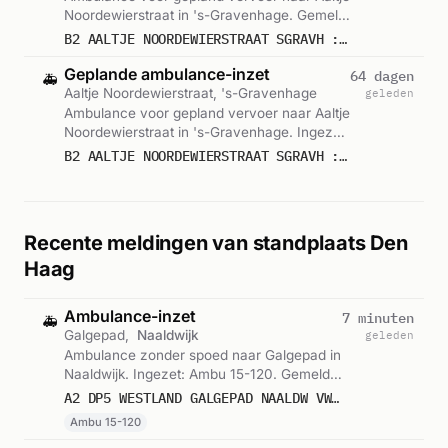
Noordewierstraat in 's-Gravenhage. Gemeld
om 15:35.
B2 AALTJE NOORDEWIERSTRAAT SGRAVH : 15212
Geplande ambulance-inzet
64 dagen
🚑
Aaltje Noordewierstraat, 's-Gravenhage
geleden
Ambulance voor gepland vervoer naar Aaltje
Noordewierstraat in 's-Gravenhage. Ingezet:
Rapid Responder. Gemeld om 15:37.
B2 AALTJE NOORDEWIERSTRAAT SGRAVH : (RAPID) 15214
Recente meldingen van standplaats Den
Haag
Ambulance-inzet
7 minuten
🚑
Galgepad,
Naaldwijk
geleden
Ambulance zonder spoed naar Galgepad in
Naaldwijk. Ingezet: Ambu 15-120. Gemeld
om 02:40.
A2 DP5 WESTLAND GALGEPAD NAALDW VWS 15120
Ambu 15-120