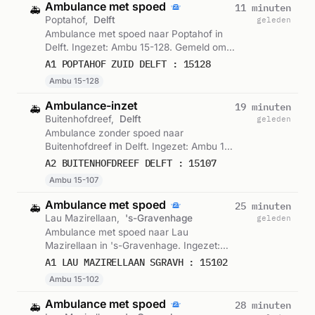
Ambulance met spoed
11 minuten
🚑
Poptahof,
Delft
geleden
Ambulance met spoed naar Poptahof in
Delft. Ingezet: Ambu 15-128. Gemeld om
02:36.
A1 POPTAHOF ZUID DELFT : 15128
Ambu 15-128
Ambulance-inzet
19 minuten
🚑
Buitenhofdreef,
Delft
geleden
Ambulance zonder spoed naar
Buitenhofdreef in Delft. Ingezet: Ambu 15-
107. Gemeld om 02:28.
A2 BUITENHOFDREEF DELFT : 15107
Ambu 15-107
Ambulance met spoed
25 minuten
🚑
Lau Mazirellaan,
's-Gravenhage
geleden
Ambulance met spoed naar Lau
Mazirellaan in 's-Gravenhage. Ingezet:
Ambu 15-102. Gemeld om 02:22.
A1 LAU MAZIRELLAAN SGRAVH : 15102
Ambu 15-102
Ambulance met spoed
28 minuten
🚑