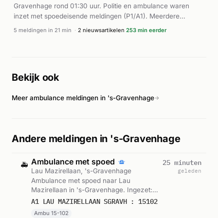
Gravenhage rond 01:30 uur. Politie en ambulance waren
inzet met spoedeisende meldingen (P1/A1). Meerdere
ambulances waren ter plaatse voor hulpverlening.
5 meldingen in 21 min
·
2 nieuwsartikelen
253 min eerder
Bekijk ook
Meer ambulance meldingen in 's-Gravenhage
→
Andere meldingen in 's-Gravenhage
Ambulance met spoed
25 minuten
🚑
Lau Mazirellaan, 's-Gravenhage
geleden
Ambulance met spoed naar Lau
Mazirellaan in 's-Gravenhage. Ingezet:
Ambu 15-102. Gemeld om 02:22.
A1 LAU MAZIRELLAAN SGRAVH : 15102
Ambu 15-102