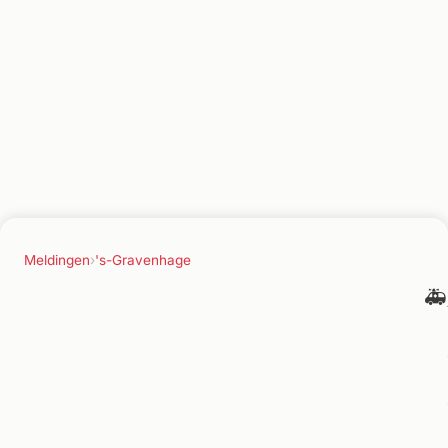
Meldingen
›
's-Gravenhage
🚑