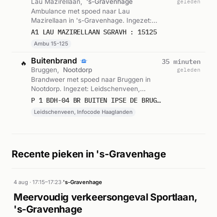
Lau Mazirellaan,
's-Gravenhage
geleden
Ambulance met spoed naar Lau
Mazirellaan in 's-Gravenhage. Ingezet:
Ambu 15-125. Gemeld om 02:19.
A1 LAU MAZIRELLAAN SGRAVH : 15125
Ambu 15-125
Buitenbrand
35 minuten
🔥
Bruggen,
Nootdorp
geleden
Brandweer met spoed naar Bruggen in
Nootdorp. Ingezet: Leidschenveen,
Infocode Haaglanden. Gemeld om 02:12.
P 1 BDH-04 BR BUITEN IPSE DE BRUGGEN WADDENZEE NOOTDORP 157430
Leidschenveen, Infocode Haaglanden
Recente pieken in 's-Gravenhage
4 aug · 17:15–17:23
·
's-Gravenhage
Meervoudig verkeersongeval Sportlaan,
's-Gravenhage