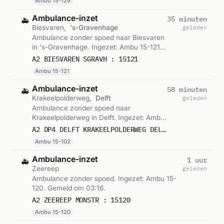
Ambu 15-129
Ambulance-inzet
35 minuten
🚑
Biesvaren,
's-Gravenhage
geleden
Ambulance zonder spoed naar Biesvaren
in 's-Gravenhage. Ingezet: Ambu 15-121.
Gemeld om 03:41.
A2 BIESVAREN SGRAVH : 15121
Ambu 15-121
Ambulance-inzet
58 minuten
🚑
Krakeelpolderweg,
Delft
geleden
Ambulance zonder spoed naar
Krakeelpolderweg in Delft. Ingezet: Ambu
15-102. Gemeld om 03:19.
A2 DP4 DELFT KRAKEELPOLDERWEG DELFT VWS 15102
Ambu 15-102
Ambulance-inzet
1 uur
🚑
Zeereep
geleden
Ambulance zonder spoed. Ingezet: Ambu 15-
120. Gemeld om 03:16.
A2 ZEEREEP MONSTR : 15120
Ambu 15-120