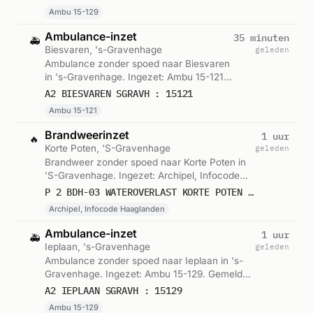
Ambu 15-129
Ambulance-inzet
35 minuten
🚑
Biesvaren, 's-Gravenhage
geleden
Ambulance zonder spoed naar Biesvaren
in 's-Gravenhage. Ingezet: Ambu 15-121.
Gemeld om 03:41.
A2 BIESVAREN SGRAVH : 15121
Ambu 15-121
Brandweerinzet
1 uur
🔥
Korte Poten, 'S-Gravenhage
geleden
Brandweer zonder spoed naar Korte Poten in
'S-Gravenhage. Ingezet: Archipel, Infocode
Haaglanden. Gemeld om 03:08.
P 2 BDH-03 WATEROVERLAST KORTE POTEN 'S-GRAVENHAGE 157230
Archipel, Infocode Haaglanden
Ambulance-inzet
1 uur
🚑
Ieplaan, 's-Gravenhage
geleden
Ambulance zonder spoed naar Ieplaan in 's-
Gravenhage. Ingezet: Ambu 15-129. Gemeld
om 03:02.
A2 IEPLAAN SGRAVH : 15129
Ambu 15-129