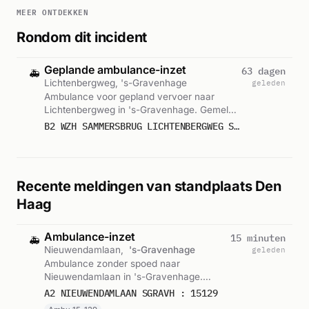
MEER ONTDEKKEN
Rondom dit incident
Geplande ambulance-inzet
63 dagen
🚑
Lichtenbergweg, 's-Gravenhage
geleden
Ambulance voor gepland vervoer naar
Lichtenbergweg in 's-Gravenhage. Gemeld
om 09:56.
B2 WZH SAMMERSBRUG LICHTENBERGWEG SGRAVH : (MEDIUM CARE) 15230
Recente meldingen van standplaats Den
Haag
Ambulance-inzet
15 minuten
🚑
Nieuwendamlaan,
's-Gravenhage
geleden
Ambulance zonder spoed naar
Nieuwendamlaan in 's-Gravenhage.
Ingezet: Ambu 15-129. Gemeld om 04:02.
A2 NIEUWENDAMLAAN SGRAVH : 15129