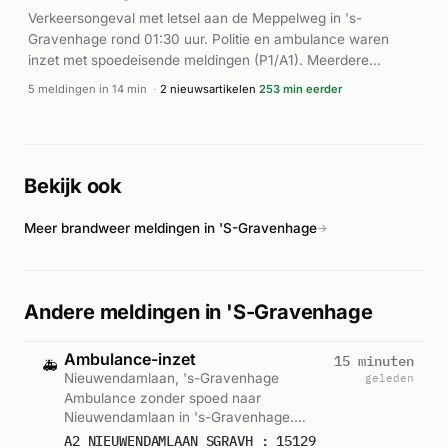
Verkeersongeval met letsel aan de Meppelweg in 's-
Gravenhage rond 01:30 uur. Politie en ambulance waren
inzet met spoedeisende meldingen (P1/A1). Meerdere
ambulances waren ter plaatse voor hulpverlening.
5 meldingen in 14 min
·
2 nieuwsartikelen
253 min eerder
Bekijk ook
Meer brandweer meldingen in 'S-Gravenhage
→
Andere meldingen in 'S-Gravenhage
Ambulance-inzet
15 minuten
🚑
Nieuwendamlaan, 's-Gravenhage
geleden
Ambulance zonder spoed naar
Nieuwendamlaan in 's-Gravenhage.
Ingezet: Ambu 15-129. Gemeld om 04:02.
A2 NIEUWENDAMLAAN SGRAVH : 15129