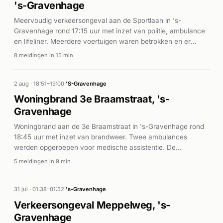
's-Gravenhage
Meervoudig verkeersongeval aan de Sportlaan in 's-
Gravenhage rond 17:15 uur met inzet van politie, ambulance
en lifeliner. Meerdere voertuigen waren betrokken en er
vielen gewonden, waarop spoedeisende medische zorg
8 meldingen in 15 min
werd ingezet.
2 aug · 18:51–19:00
·
'S-Gravenhage
Woningbrand 3e Braamstraat, 's-
Gravenhage
Woningbrand aan de 3e Braamstraat in 's-Gravenhage rond
18:45 uur met inzet van brandweer. Twee ambulances
werden opgeroepen voor medische assistentie. De
brandweer zette meerdere eenheden in op de P1-melding.
5 meldingen in 9 min
31 jul · 01:38–01:52
·
's-Gravenhage
Verkeersongeval Meppelweg, 's-
Gravenhage