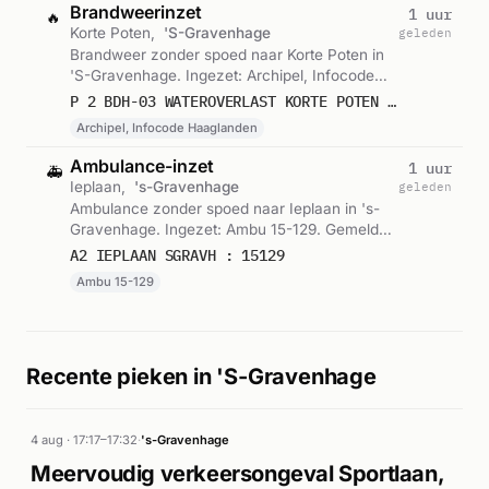
Brandweerinzet
1 uur
🔥
Korte Poten,
'S-Gravenhage
geleden
Brandweer zonder spoed naar Korte Poten in
'S-Gravenhage. Ingezet: Archipel, Infocode
Haaglanden. Gemeld om 03:08.
P 2 BDH-03 WATEROVERLAST KORTE POTEN 'S-GRAVENHAGE 157230
Archipel, Infocode Haaglanden
Ambulance-inzet
1 uur
🚑
Ieplaan,
's-Gravenhage
geleden
Ambulance zonder spoed naar Ieplaan in 's-
Gravenhage. Ingezet: Ambu 15-129. Gemeld
om 03:02.
A2 IEPLAAN SGRAVH : 15129
Ambu 15-129
Recente pieken in 'S-Gravenhage
4 aug · 17:17–17:32
·
's-Gravenhage
Meervoudig verkeersongeval Sportlaan,