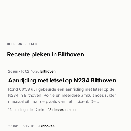
MEER ONTDEKKEN
Recente pieken in Bilthoven
26 jun · 10:02–10:20
·
Bilthoven
Aanrijding met letsel op N234 Bilthoven
Rond 09:59 uur gebeurde een aanrijding met letsel op de
N234 in Bilthoven. Politie en meerdere ambulances rukten
massaal uit naar de plaats van het incident. De
traumahelikopter werd gealarmeerd voor de hulpverlening.
13 meldingen in 17 min
·
13 nieuwsartikelen
Verschillende eenheden bleven gedurende ongeveer tien
minuten actief ter plaatse voor hulpverlening en begeleiding.
23 mrt · 16:16–16:18
·
Bilthoven