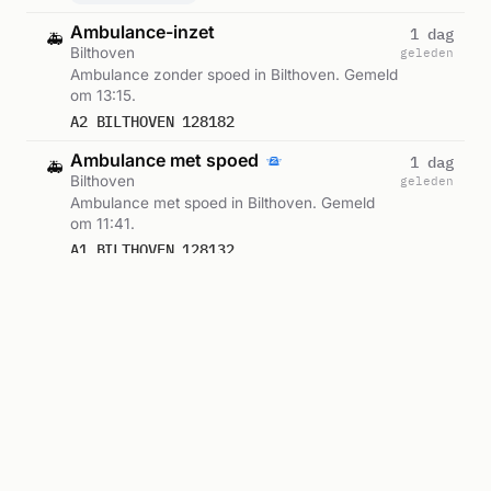
Ambulance-inzet
1 dag
🚑
Bilthoven
geleden
Ambulance zonder spoed in Bilthoven. Gemeld
om 13:15.
A2 BILTHOVEN 128182
Ambulance met spoed
1 dag
🚑
Bilthoven
geleden
Ambulance met spoed in Bilthoven. Gemeld
om 11:41.
A1 BILTHOVEN 128132
Ambulance met spoed
2 dagen
🚑
Bilthoven
geleden
Ambulance met spoed in Bilthoven. Gemeld
om 18:42.
A1 BILTHOVEN 127811
Ambulance-inzet
2 dagen
🚑
Bilthoven
geleden
Ambulance zonder spoed in Bilthoven.
Ingezet: Direct Inzetbare Ambulance. Gemeld