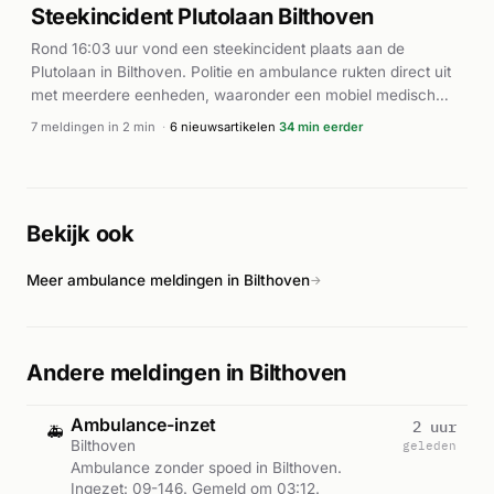
Steekincident Plutolaan Bilthoven
Rond 16:03 uur vond een steekincident plaats aan de
Plutolaan in Bilthoven. Politie en ambulance rukten direct uit
met meerdere eenheden, waaronder een mobiel medisch
team. Het incident betrof volgens berichten een steekincident
7 meldingen in 2 min
·
6 nieuwsartikelen
34 min eerder
tussen bekenden. Een persoon raakte lichtgewond en werd
ter plaatse behandeld. De hulpdiensten hadden het incident
snel onder controle. Volgens AD.nl en RTV Utrecht betrof het
een lichtgewonde na een steekincident tussen bekenden in
Bekijk ook
Bilthoven.
Meer ambulance meldingen in Bilthoven
→
Andere meldingen in Bilthoven
Ambulance-inzet
2 uur
🚑
Bilthoven
geleden
Ambulance zonder spoed in Bilthoven.
Ingezet: 09-146. Gemeld om 03:12.