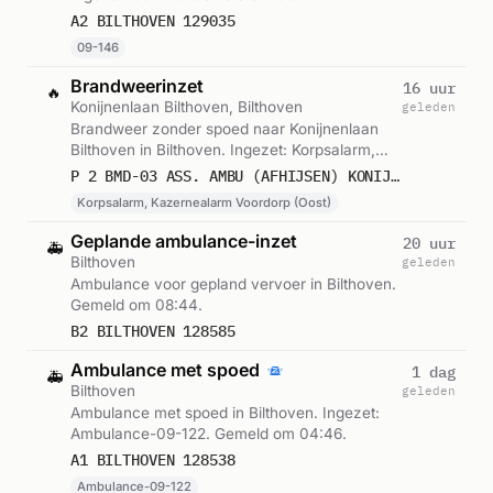
A2 BILTHOVEN 129035
09-146
Brandweerinzet
16 uur
🔥
Konijnenlaan Bilthoven, Bilthoven
geleden
Brandweer zonder spoed naar Konijnenlaan
Bilthoven in Bilthoven. Ingezet: Korpsalarm,
Kazernealarm Voordorp (Oost). Gemeld om
P 2 BMD-03 ASS. AMBU (AFHIJSEN) KONIJNENLAAN BILTHOVEN 094852 090731
12:53.
Korpsalarm, Kazernealarm Voordorp (Oost)
Geplande ambulance-inzet
20 uur
🚑
Bilthoven
geleden
Ambulance voor gepland vervoer in Bilthoven.
Gemeld om 08:44.
B2 BILTHOVEN 128585
Ambulance met spoed
1 dag
🚑
Bilthoven
geleden
Ambulance met spoed in Bilthoven. Ingezet:
Ambulance-09-122. Gemeld om 04:46.
A1 BILTHOVEN 128538
Ambulance-09-122