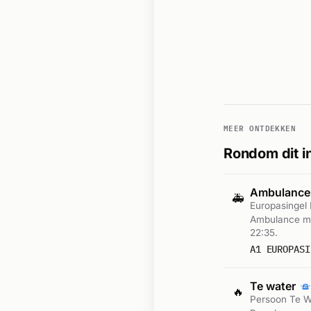
MEER ONTDEKKEN
Rondom dit i
Ambulance
🚑
Europasingel
Ambulance me
22:35.
A1 EUROPASI
Te water
🔥
Persoon Te W