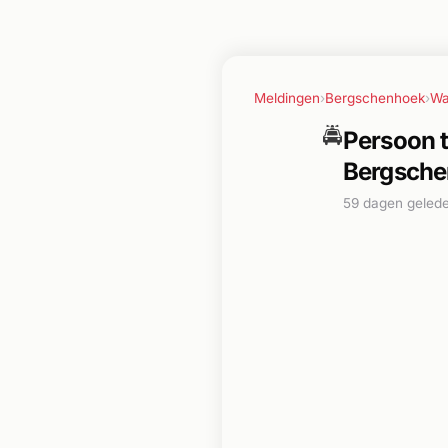
Meldingen
›
Bergschenhoek
›
Wa
🚔
Persoon t
Bergsche
59 dagen geled