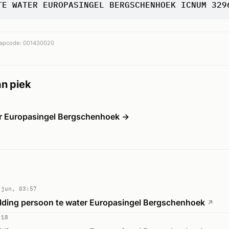
TE WATER EUROPASINGEL BERGSCHENHOEK ICNUM 329
apcode: 001430020
n piek
er Europasingel Bergschenhoek →
 jun, 03:57
lding persoon te water Europasingel Bergschenhoek
↗
:18