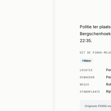
Politie ter pla
Bergschenhoek.
22:35.
UIT DE P2000-MEL
Water
LOCATIE
Pe
EENHEDEN
Per
REGIO
Ro
STANDPLAATS
Rij
Originele P2000-m