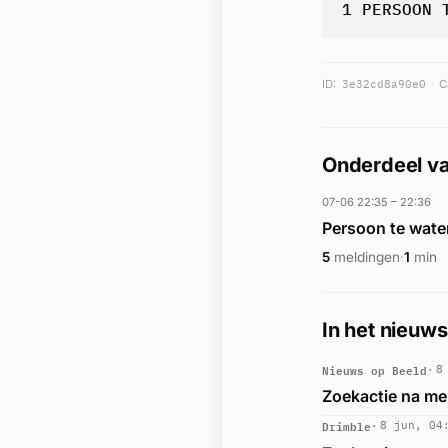
1 PERSOON 
ID:
3e32cd8a90e0
C
Onderdeel va
07-06 22:35 – 22:36
Persoon te wat
5
meldingen
·
1
min
In het nieuws
Nieuws op Beeld
8
Zoekactie na me
Drimble
8 jun, 04