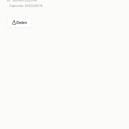
ID:
adb4b9fa299e
Capcode: 002029578
Delen