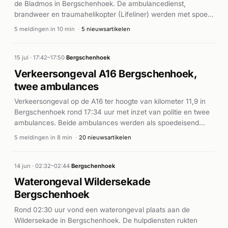
de Bladmos in Bergschenhoek. De ambulancedienst,
brandweer en traumahelikopter (Lifeliner) werden met spoed
gealarmeerd. Meerdere ambulances en brandweereenheden
5 meldingen in 10 min
·
5 nieuwsartikelen
waren ter plaatse om de reanimatie uit te voeren. Volgens
AD.nl werd de traumahelikopter gealarmeerd voor dit ernstige
geval. De exacte afloop van het incident is niet
15 jul · 17:42–17:50
·
Bergschenhoek
bekendgemaakt.
Verkeersongeval A16 Bergschenhoek,
twee ambulances
Verkeersongeval op de A16 ter hoogte van kilometer 11,9 in
Bergschenhoek rond 17:34 uur met inzet van politie en twee
ambulances. Beide ambulances werden als spoedeisend
(A2) gealarmeerd voor slachtoffers ter plaatse.
5 meldingen in 8 min
·
20 nieuwsartikelen
14 jun · 02:32–02:44
·
Bergschenhoek
Waterongeval Wildersekade
Bergschenhoek
Rond 02:30 uur vond een waterongeval plaats aan de
Wildersekade in Bergschenhoek. De hulpdiensten rukten