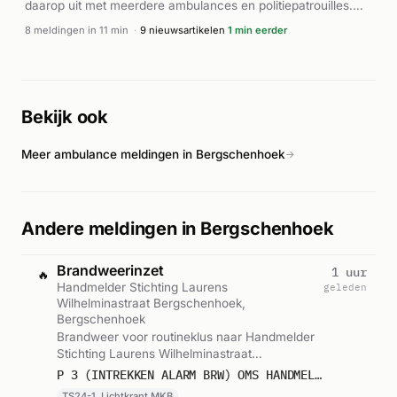
daarop uit met meerdere ambulances en politiepatrouilles.
Het incident resulteerde in minstens één gewonde. De
8 meldingen in 11 min
·
9 nieuwsartikelen
1 min eerder
brandweer werd ook gealarmeerd voor waterreddingsinzet
en trok deze alarm later in. Volgens AD.nl betrof het een
waterongeval op genoemde locatie. De zaak werd
afgehandeld door de ter plaatse gestelde eenheden.
Bekijk ook
Meer ambulance meldingen in Bergschenhoek
→
Andere meldingen in Bergschenhoek
Brandweerinzet
1 uur
🔥
Handmelder Stichting Laurens
geleden
Wilhelminastraat Bergschenhoek,
Bergschenhoek
Brandweer voor routineklus naar Handmelder
Stichting Laurens Wilhelminastraat
Bergschenhoek in Bergschenhoek. Ingezet:
P 3 (INTREKKEN ALARM BRW) OMS HANDMELDER STICHTING LAURENS WILHELMINASTRAAT BERGSCHENHOEK
TS24-1, Lichtkrant MKB. Gemeld om 18:39.
TS24-1, Lichtkrant MKB