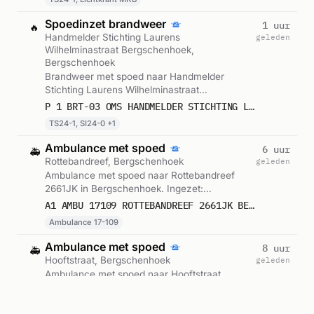
Spoedinzet brandweer
1 uur
🔥
Handmelder Stichting Laurens
geleden
Wilhelminastraat Bergschenhoek,
Bergschenhoek
Brandweer met spoed naar Handmelder
Stichting Laurens Wilhelminastraat
Bergschenhoek in Bergschenhoek. Ingezet:
P 1 BRT-03 OMS HANDMELDER STICHTING LAURENS WILHELMINASTRAAT BERGSCHENHOEK 170761 170731
TS24-1, SI24-0, Lichtkrant MKB. Gemeld om
TS24-1, SI24-0 +1
18:36.
Ambulance met spoed
6 uur
🚑
Rottebandreef, Bergschenhoek
geleden
Ambulance met spoed naar Rottebandreef
2661JK in Bergschenhoek. Ingezet:
Ambulance 17-109. Gemeld om 14:01.
A1 AMBU 17109 ROTTEBANDREEF 2661JK BERGSCHENHOEK BERGHK BON 122407
Ambulance 17-109
Ambulance met spoed
8 uur
🚑
Hooftstraat, Bergschenhoek
geleden
Ambulance met spoed naar Hooftstraat
2662BD in Bergschenhoek. Ingezet:
Ambulance 17-129. Gemeld om 12:18.
A1 AMBU 17129 HOOFTSTRAAT 2662BD BERGSCHENHOEK BERGHK BON 122342