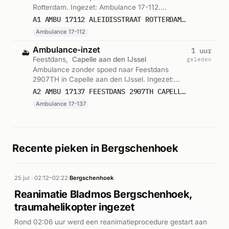
Rotterdam. Ingezet: Ambulance 17-112.
Gemeld om 19:23.
A1 AMBU 17112 ALEIDISSTRAAT ROTTERDAM ROTTDM BON 122549
Ambulance 17-112
Ambulance-inzet
1 uur
🚑
Feestdans,
Capelle aan den IJssel
geleden
Ambulance zonder spoed naar Feestdans
2907TH in Capelle aan den IJssel. Ingezet:
Ambulance 17-137. Gemeld om 19:13.
A2 AMBU 17137 FEESTDANS 2907TH CAPELLE AAN DEN IJSSEL CAPIJS BON 122546
Ambulance 17-137
Recente pieken in Bergschenhoek
25 jul · 02:12–02:22
·
Bergschenhoek
Reanimatie Bladmos Bergschenhoek,
traumahelikopter ingezet
Rond 02:06 uur werd een reanimatieprocedure gestart aan