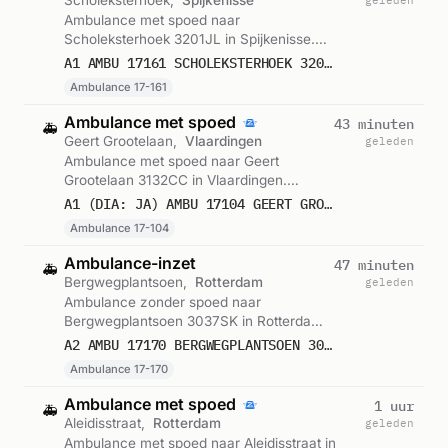
Scholeksterhoek,
Spijkenisse
geleden
Ambulance met spoed naar
Scholeksterhoek 3201JL in Spijkenisse.
Ingezet: Ambulance 17-161. Gemeld om
A1 AMBU 17161 SCHOLEKSTERHOEK 3201JL SPIJKENISSE SPIJKN BON 122563
19:57.
Ambulance 17-161
Ambulance met spoed
43 minuten
🚑
Geert Grootelaan,
Vlaardingen
geleden
Ambulance met spoed naar Geert
Grootelaan 3132CC in Vlaardingen.
Ingezet: Ambulance 17-104. Gemeld om
A1 (DIA: JA) AMBU 17104 GEERT GROOTELAAN 3132CC VLAARDINGEN VLAARD BON 122555
19:42.
Ambulance 17-104
Ambulance-inzet
47 minuten
🚑
Bergwegplantsoen,
Rotterdam
geleden
Ambulance zonder spoed naar
Bergwegplantsoen 3037SK in Rotterdam.
Ingezet: Ambulance 17-170. Gemeld om
A2 AMBU 17170 BERGWEGPLANTSOEN 3037SK ROTTERDAM ROTTDM BON 122553
19:38.
Ambulance 17-170
Ambulance met spoed
1 uur
🚑
Aleidisstraat,
Rotterdam
geleden
Ambulance met spoed naar Aleidisstraat in