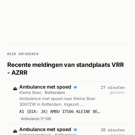
MEER ONTDEKKEN
Recente meldingen van standplaats VRR
- AZRR
Ambulance met spoed
27 minuten
🚑
Kleine Beer,
Rotterdam
geleden
Ambulance met spoed naar Kleine Beer
3067ZW in Rotterdam. Ingezet:
Ambulance 17-106. Gemeld om 19:58.
A1 (DIA: JA) AMBU 17106 KLEINE BEER 3067ZW ROTTERDAM ROTTDM BON 122565
Ambulance 17-106
Ambulance met spoed
28 minuten
🚑