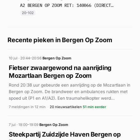
14:24.
A2 BERGEN OP ZOOM RIT: 140066 (DIRECTE INZET: JA)
20-102
Recente pieken in Bergen Op Zoom
10 jul · 20:44–20:56
·
Bergen Op Zoom
Fietser zwaargewond na aanrijding
Mozartlaan Bergen op Zoom
Rond 20:38 uur gebeurde een aanrijding op de Mozartlaan in
Bergen op Zoom. De brandweer en ambulances rukten met
spoed uit (P1 en A1/A2). Een traumahelikopter werd
ingeschakeld en arriveerde ter plaatse. Volgens meerdere
7 meldingen in 12 min
·
20 nieuwsartikelen
51 min eerder
nieuwsbronnen raakte een fietser zwaargewond bij de
botsing. De precieze omstandigheden van het ongeval zijn
niet nader bekend, maar de inzet van de traumahelikopter
7 jul · 19:00–19:09
·
Bergen Op Zoom
duidt op ernstige verwondingen. De hulpdiensten waren
Steekpartij Zuidzijde Haven Bergen op
gericht ingezet voor medische assistentie ter plaatse.