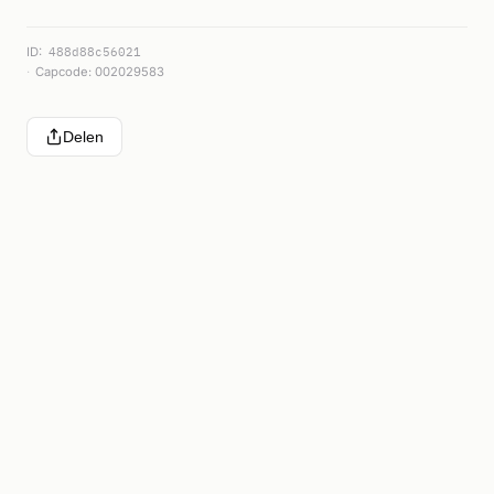
ID:
488d88c56021
Capcode: 002029583
Delen