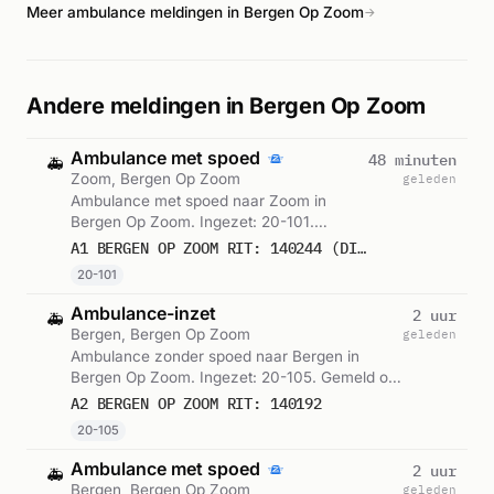
Meer ambulance meldingen in Bergen Op Zoom
→
Andere meldingen in Bergen Op Zoom
Ambulance met spoed
48 minuten
🚑
Zoom, Bergen Op Zoom
geleden
Ambulance met spoed naar Zoom in
Bergen Op Zoom. Ingezet: 20-101.
Gemeld om 19:38.
A1 BERGEN OP ZOOM RIT: 140244 (DIRECTE INZET: JA)
20-101
Ambulance-inzet
2 uur
🚑
Bergen, Bergen Op Zoom
geleden
Ambulance zonder spoed naar Bergen in
Bergen Op Zoom. Ingezet: 20-105. Gemeld om
18:03.
A2 BERGEN OP ZOOM RIT: 140192
20-105
Ambulance met spoed
2 uur
🚑
Bergen, Bergen Op Zoom
geleden