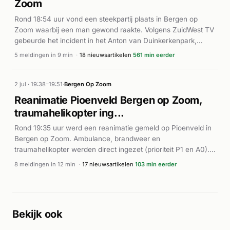
Zoom
Rond 18:54 uur vond een steekpartij plaats in Bergen op
Zoom waarbij een man gewond raakte. Volgens ZuidWest TV
gebeurde het incident in het Anton van Duinkerkenpark,
waarna het slachtoffer naar de Nobellaan vluchtte om de
5 meldingen in 9 min
·
18 nieuwsartikelen
561 min eerder
hulpdiensten in te schakelen. De brandweer en ambulance
rukten met spoed uit naar de Zuidzijde Haven. Het
slachtoffer werd ter plaatse door de ambulance behandeld
2 jul · 19:38–19:51
·
Bergen Op Zoom
en vervoerd. Meerdere ambulances waren ingezet voor
Reanimatie Pioenveld Bergen op Zoom,
directe hulpverlening.
traumahelikopter ing...
Rond 19:35 uur werd een reanimatie gemeld op Pioenveld in
Bergen op Zoom. Ambulance, brandweer en
traumahelikopter werden direct ingezet (prioriteit P1 en A0).
De hulpdiensten waren snel ter plaatse voor
8 meldingen in 12 min
·
17 nieuwsartikelen
103 min eerder
reanimatiepogingen. Volgens BN DeStem en andere lokale
media werd een traumahelikopter gealarmeerd vanwege de
ernst van het geval. De exacte afloop van het incident is uit
de beschikbare informatie niet duidelijk, maar meerdere
Bekijk ook
eenheden waren intensief betrokken bij de medische
hulpverlening op locatie.