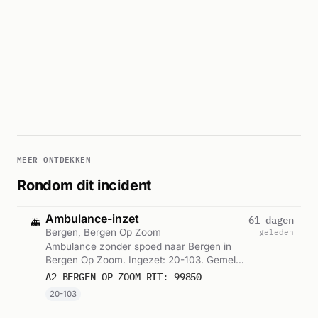
MEER ONTDEKKEN
Rondom dit incident
Ambulance-inzet
61 dagen
🚑
Bergen, Bergen Op Zoom
geleden
Ambulance zonder spoed naar Bergen in
Bergen Op Zoom. Ingezet: 20-103. Gemeld
om 01:36.
A2 BERGEN OP ZOOM RIT: 99850
20-103