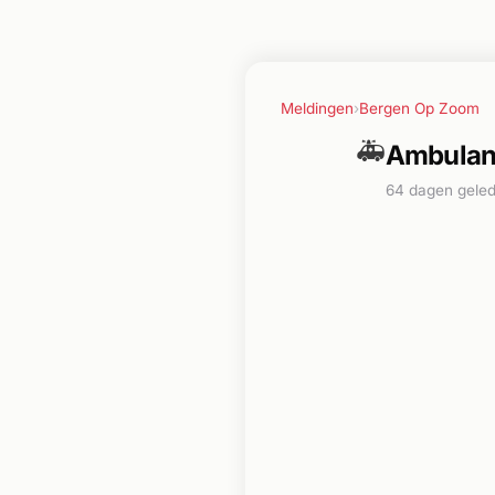
Meldingen
›
Bergen Op Zoom
🚑
Ambulanc
64 dagen gele