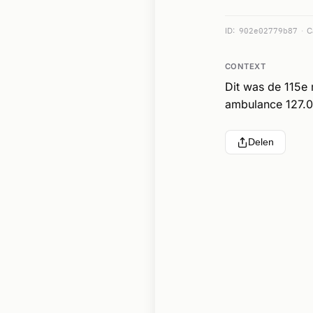
ID:
902e02779b87
C
CONTEXT
Dit was de 115e
ambulance 127.0
Delen