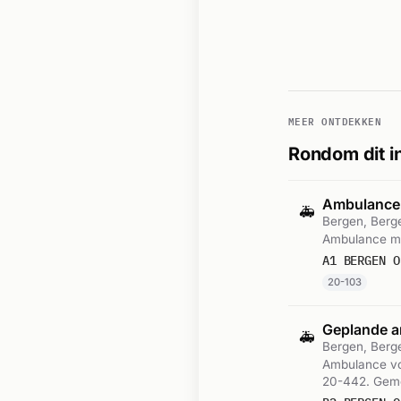
MEER ONTDEKKEN
Rondom dit i
Ambulance
🚑
Bergen, Ber
Ambulance me
A1 BERGEN O
20-103
Geplande a
🚑
Bergen, Ber
Ambulance vo
20-442. Geme