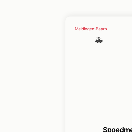
Meldingen
›
Baarn
🚑
Spoedmel