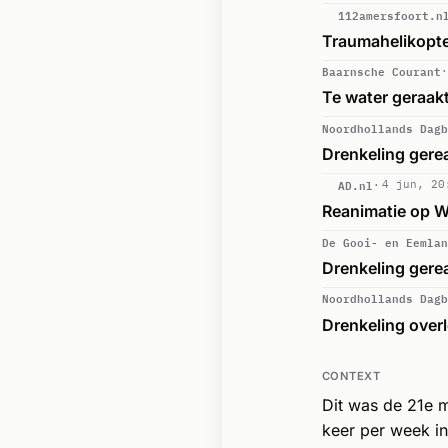
112amersfoort.n
Traumahelikopte
Baarnsche Courant
Te water geraak
Noordhollands Dagb
Drenkeling gerea
AD.nl
4 jun, 20
Reanimatie op W
De Gooi- en Eemlan
Drenkeling gerea
Noordhollands Dagb
Drenkeling overl
CONTEXT
Dit was de 21e 
keer per week in