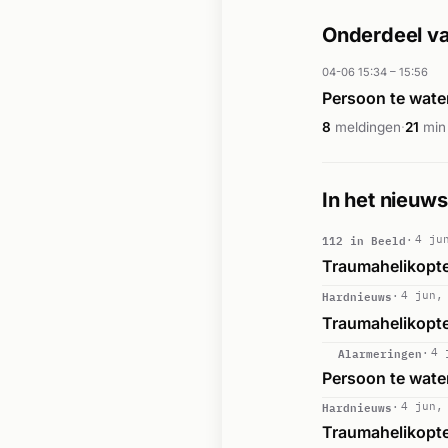
Onderdeel va
04-06 15:34 – 15:56
Persoon te wate
8
meldingen
·
21
min
In het nieuws
112 in Beeld
4 ju
Traumahelikopte
Hardnieuws
4 jun,
Traumahelikopte
Alarmeringen
4 
Persoon te water
Hardnieuws
4 jun,
Traumahelikopte