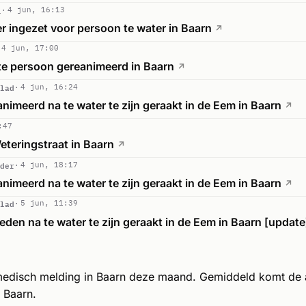
l
4 jun, 16:13
r ingezet voor persoon te water in Baarn
↗
4 jun, 17:00
te persoon gereanimeerd in Baarn
↗
lad
4 jun, 16:24
nimeerd na te water te zijn geraakt in de Eem in Baarn
↗
:47
eteringstraat in Baarn
↗
der
4 jun, 18:17
nimeerd na te water te zijn geraakt in de Eem in Baarn
↗
lad
5 jun, 11:39
eden na te water te zijn geraakt in de Eem in Baarn [update
medisch melding in Baarn deze maand. Gemiddeld komt de
 Baarn.