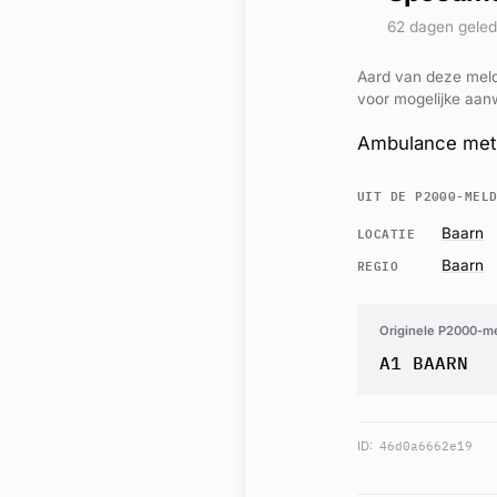
62 dagen gele
Aard van deze meld
voor mogelijke aanw
Ambulance met 
UIT DE P2000-MEL
LOCATIE
Baarn
REGIO
Baarn
Originele P2000-m
A1 BAARN
ID:
46d0a6662e19