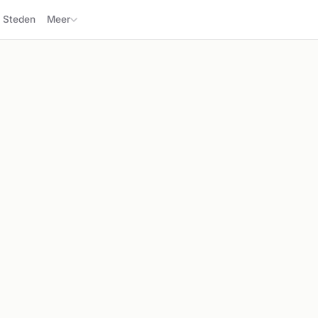
Steden
Meer
🚑