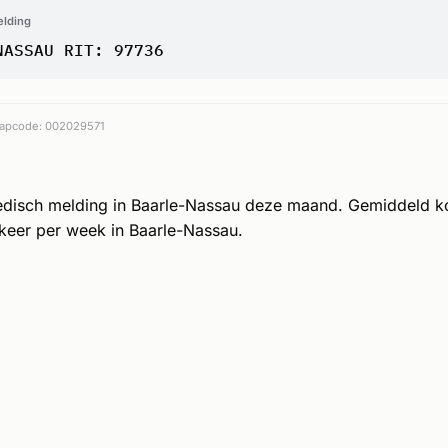
elding
NASSAU RIT: 97736
apcode: 002029571
edisch melding in Baarle-Nassau deze maand. Gemiddeld k
keer per week in Baarle-Nassau.