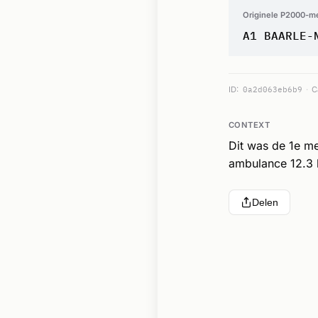
Originele P2000-m
A1 BAARLE-
ID:
0a2d063eb6b9
C
CONTEXT
Dit was de 1e m
ambulance 12.3 
Delen