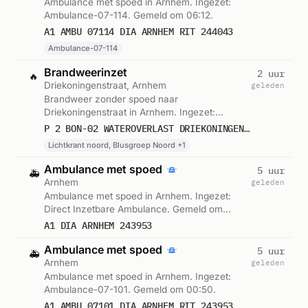
Ambulance met spoed in Arnhem. Ingezet:
Ambulance-07-114. Gemeld om 06:12.
A1 AMBU 07114 DIA ARNHEM RIT 244043
Ambulance-07-114
Brandweerinzet
2 uur
🔥
Driekoningenstraat, Arnhem
geleden
Brandweer zonder spoed naar
Driekoningenstraat in Arnhem. Ingezet:
Lichtkrant noord, Blusgroep Noord,
P 2 BON-02 WATEROVERLAST DRIEKONINGENSTRAAT ARNHEM 073631
Ploegcommandant. Gemeld om 04:16.
Lichtkrant noord, Blusgroep Noord +1
Ambulance met spoed
5 uur
🚑
Arnhem
geleden
Ambulance met spoed in Arnhem. Ingezet:
Direct Inzetbare Ambulance. Gemeld om
00:51.
A1 DIA ARNHEM 243953
Ambulance met spoed
5 uur
🚑
Arnhem
geleden
Ambulance met spoed in Arnhem. Ingezet:
Ambulance-07-101. Gemeld om 00:50.
A1 AMBU 07101 DIA ARNHEM RIT 243953