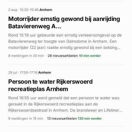
2 aug · 15:25–15:46
·
Arnhem
Motorrijder ernstig gewond bij aanrijding
Batavierenweg A...
Rond 15:19 uur gebeurde een ernstig verkeersongeval op de
Batavierenweg ter hoogte van Gelredome in Arnhem. Een
motorrijder (22 jaar) raakte ernstig gewond bij een botsing
met een pijlwagen. Politie, twee ambulances en een
8 meldingen in 20 min
·
28 nieuwsartikelen
10 min eerder
traumahelikopter (lifeliner) werden gealarmeerd. De
brandweer rukte ook uit voor bergingswerkzaamheden.
Volgens Drimble liep de motorrijder ernstig letsel op bij de
29 jul · 17:00–17:16
·
Arnhem
aanrijding. De hulpdiensten waren snel ter plaatse en hebben
Persoon te water Rijkerswoerd
de gewonde geborgen.
recreatieplas Arnhem
Rond 16:55 uur werd gemeld dat een persoon te water was
geraakt in de Rijkerswoerd recreatieplas aan de
Rijkerswoerdsestraat in Arnhem. De brandweer en Lifeliner
rukten met spoed uit en werden direct ter plaatse geroepen.
9 meldingen in 15 min
·
13 nieuwsartikelen
130 min eerder
Meerdere brandweervoertuigen werden achtereenvolgens
ingezet, onder meer met een onderwater drone en