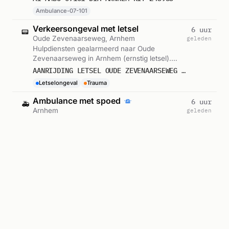
Ambulance-07-101
Verkeersongeval met letsel
6 uur
📟
Oude Zevenaarseweg, Arnhem
geleden
Hulpdiensten gealarmeerd naar Oude
Zevenaarseweg in Arnhem (ernstig letsel).
Gemeld om 00:04.
AANRIJDING LETSEL OUDE ZEVENAARSEWEG ARNHEM 599982
Letselongeval
Trauma
Ambulance met spoed
6 uur
🚑
Arnhem
geleden
Ambulance met spoed in Arnhem. Ingezet:
Ambulance-07-103. Gemeld om 23:24.
A1 AMBU 07103 - ARNHEM RIT 243916
Ambulance-07-103
Verkeersongeval
7 uur
🚑
Arnhem
geleden
Ambulance zonder spoed in Arnhem. Ingezet:
Ambulance-07-103. Gemeld om 22:50.
A2 AMBU 07103 ONGEVAL ARNHEM RIT 243882
Wegongeval
Ambulance-07-103