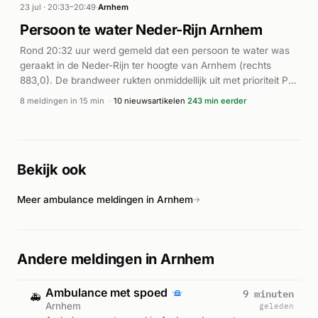
zichtscherm. Een ambulance (A1) werd eveneens
23 jul · 20:33–20:49
·
Arnhem
opgeroepen. De alarmeringen liepen tot circa 17:11 uur door,
Persoon te water Neder-Rijn Arnhem
wat duidt op voortdurende reddingsinspanningen. Verdere
Rond 20:32 uur werd gemeld dat een persoon te water was
details over de afloop zijn niet bekendgemaakt.
geraakt in de Neder-Rijn ter hoogte van Arnhem (rechts
883,0). De brandweer rukten onmiddellijk uit met prioriteit P1,
gelijktijdig met meerdere ambulanceteams. Binnen enkele
8 meldingen in 15 min
·
10 nieuwsartikelen
243 min eerder
minuten werden vier ambulances (07110, 07801, 07341 en
07345) gealarmeerd ter plaatse. De coördinatie tussen de
diensten duurde tot 20:45 uur, toen nog een vijfde
ambulance (07106) werd ingezet. De exacte afloop van het
Bekijk ook
incident en het medische condition van de persoon zijn niet
bekend uit beschikbare bronnen.
Meer ambulance meldingen in Arnhem
→
Andere meldingen in Arnhem
Ambulance met spoed
9 minuten
🚑
Arnhem
geleden