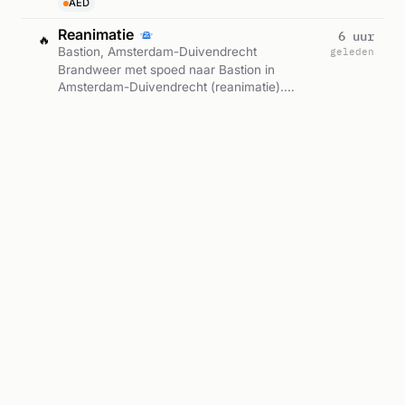
AED
Reanimatie
6 uur
🔥
Bastion, Amsterdam-Duivendrecht
geleden
Brandweer met spoed naar Bastion in
Amsterdam-Duivendrecht (reanimatie).
Ingezet: BAD-02. Gemeld om 23:28.
P 1 BAD-02 REANIMATIE BASTION DELUXE HOTEL VERLENGDE VAN MARWIJK KOOYSTR AMSTERDAM-DUIVENDRECHT 134431
Spoedgeval
Reanimatie
Ambulance met spoed
1 dag
🚑
Verbindingsweg, Amsterdam-Duivendrecht
geleden
Ambulance met spoed naar Verbindingsweg in
Amsterdam-Duivendrecht. Ingezet:
Ambulance-13-101 GGD Amsterdam,
A1 13101 VERBINDINGSWEG 1114 AMSTERDAM-DUIVENDRECHT 75585
Lichtkrant. Gemeld om 07:49.
Ambulance-13-101 GGD Amsterdam, Lichtkrant
Spoedinzet brandweer
2 dagen
🔥
Van der Madeweg, Amsterdam-Duivendrecht
geleden
Brandweer met spoed naar Van der Madeweg
in Amsterdam-Duivendrecht. Ingezet: BAD-
01. Gemeld om 11:41.
P 1 BAD-01 NACONTROLE VAN DER MADEWEG AMSTERDAM-DUIVENDRECHT 133531
Brandweerinzet
2 dagen
🔥