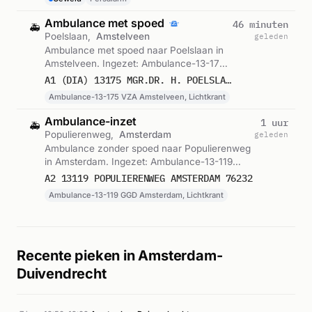
Ambulance met spoed
46 minuten
🚑
Poelslaan,
Amstelveen
geleden
Ambulance met spoed naar Poelslaan in
Amstelveen. Ingezet: Ambulance-13-175
VZA Amstelveen, Lichtkrant. Gemeld om
A1 (DIA) 13175 MGR.DR. H. POELSLAAN 1187 AMSTELVEEN 76233
05:27.
Ambulance-13-175 VZA Amstelveen, Lichtkrant
Ambulance-inzet
1 uur
🚑
Populierenweg,
Amsterdam
geleden
Ambulance zonder spoed naar Populierenweg
in Amsterdam. Ingezet: Ambulance-13-119
GGD Amsterdam, Lichtkrant. Gemeld om 05:11.
A2 13119 POPULIERENWEG AMSTERDAM 76232
Ambulance-13-119 GGD Amsterdam, Lichtkrant
Recente pieken in Amsterdam-
Duivendrecht