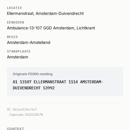
LOCATIE
Ellermanstraat,
Amsterdam-Duivendrecht
EENHEDEN
Ambulance-13-107 GGD Amsterdam
,
Lichtkrant
REGIO
Amsterdam-Amstelland
STANDPLAATS
Amsterdam
Originele P2000-melding
A1 13107 ELLERMANSTRAAT 1114 AMSTERDAM-
DUIVENDRECHT 53992
ID:
061ad13bc9a7
Capcode: 002029578
CONTEXT