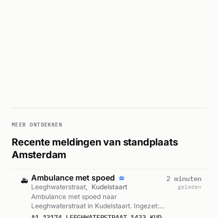
MEER ONTDEKKEN
Recente meldingen van standplaats
Amsterdam
Ambulance met spoed
2 minuten
🚑
Leeghwaterstraat,
Kudelstaart
geleden
Ambulance met spoed naar
Leeghwaterstraat in Kudelstaart. Ingezet:
Lichtkrant. Gemeld om 06:11.
A1 13174 LEEGHWATERSTRAAT 1433 KUDELSTAART 76240