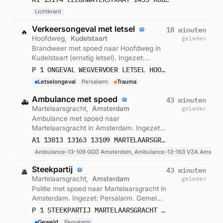
Lichtkrant
Verkeersongeval met letsel
18 minuten
🔥
Hoofdweg,
Kudelstaart
geleden
Brandweer met spoed naar Hoofdweg in
Kudelstaart (ernstig letsel). Ingezet:
Persalarm. Gemeld om 05:55.
P 1 ONGEVAL WEGVERVOER LETSEL HOOFDWEG KUDELSTAART
Letselongeval
Persalarm
Trauma
Ambulance met spoed
43 minuten
🚑
Martelaarsgracht,
Amsterdam
geleden
Ambulance met spoed naar
Martelaarsgracht in Amsterdam. Ingezet:
Ambulance-13-109 GGD Amsterdam,
A1 13813 13163 13109 MARTELAARSGRACHT AMSTERDAM 76236 76237 76238
Ambulance-13-163 VZA Amsterdam, OvD-
Ambulance-13-109 GGD Amsterdam, Ambulance-13-163 VZA Amster
G 813 en 1 andere eenheden. Gemeld om
05:31.
Steekpartij
43 minuten
🚔
Martelaarsgracht,
Amsterdam
geleden
Politie met spoed naar Martelaarsgracht in
Amsterdam. Ingezet: Persalarm. Gemeld
om 05:30.
P 1 STEEKPARTIJ MARTELAARSGRACHT AMSTERDAM
Geweld
Persalarm