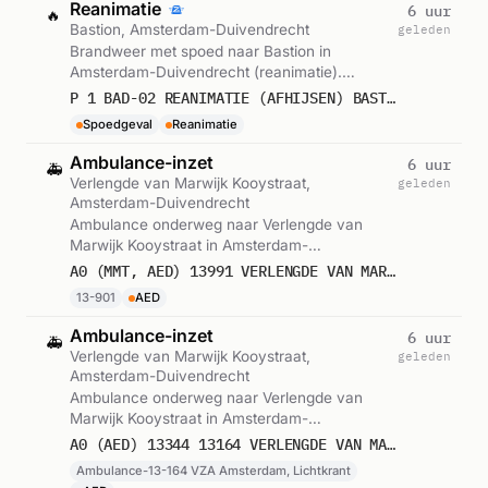
Reanimatie
6 uur
🔥
Bastion, Amsterdam-Duivendrecht
geleden
Brandweer met spoed naar Bastion in
Amsterdam-Duivendrecht (reanimatie).
Ingezet: BAD-02. Gemeld om 23:43.
P 1 BAD-02 REANIMATIE (AFHIJSEN) BASTION DELUXE HOTEL VERLENGDE VAN MARWIJK KOOYSTR AMSTERDAM-DUIVENDRECHT 133551
Spoedgeval
Reanimatie
Ambulance-inzet
6 uur
🚑
Verlengde van Marwijk Kooystraat,
geleden
Amsterdam-Duivendrecht
Ambulance onderweg naar Verlengde van
Marwijk Kooystraat in Amsterdam-
Duivendrecht (reanimatie met AED). Ingezet:
A0 (MMT, AED) 13991 VERLENGDE VAN MARWIJK KOOYSTRAAT 1114 AMSTERDAM-DUIVENDRECHT 76147
13-901. Gemeld om 23:28.
13-901
AED
Ambulance-inzet
6 uur
🚑
Verlengde van Marwijk Kooystraat,
geleden
Amsterdam-Duivendrecht
Ambulance onderweg naar Verlengde van
Marwijk Kooystraat in Amsterdam-
Duivendrecht (reanimatie met AED). Ingezet:
A0 (AED) 13344 13164 VERLENGDE VAN MARWIJK KOOYSTRAAT 1114 AMSTERDAM-DUIVENDRECHT 76145 76146
Ambulance-13-164 VZA Amsterdam,
Ambulance-13-164 VZA Amsterdam, Lichtkrant
Lichtkrant. Gemeld om 23:28.