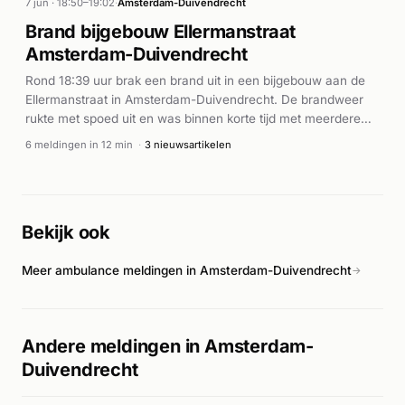
7 jun · 18:50–19:02
·
Amsterdam-Duivendrecht
Brand bijgebouw Ellermanstraat
Amsterdam-Duivendrecht
Rond 18:39 uur brak een brand uit in een bijgebouw aan de
Ellermanstraat in Amsterdam-Duivendrecht. De brandweer
rukte met spoed uit en was binnen korte tijd met meerdere
eenheden ter plaatse. Volgens Hardnieuws veroorzaakte de
6 meldingen in 12 min
·
3 nieuwsartikelen
brand aanzienlijke rookontwikkeling. AD.nl meldt dat het ging
om een middelbrand. De ambulance werd eveneens
gealarmeerd en arriveerde ter plaatse. Het incident duurde
ongeveer tien minuten met meerdere P1-meldingen van de
Bekijk ook
brandweer tussen 18:39 en 18:49 uur.
Meer ambulance meldingen in Amsterdam-Duivendrecht
→
Andere meldingen in Amsterdam-
Duivendrecht