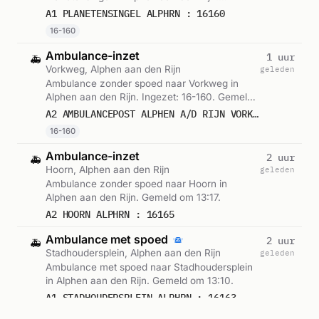
Ingezet: 16-160. Gemeld om 14:46.
A1 PLANETENSINGEL ALPHRN : 16160
16-160
Ambulance-inzet
1 uur
🚑
Vorkweg, Alphen aan den Rijn
geleden
Ambulance zonder spoed naar Vorkweg in
Alphen aan den Rijn. Ingezet: 16-160. Gemeld
om 13:46.
A2 AMBULANCEPOST ALPHEN A/D RIJN VORKWEG ALPHRN VWS 16160
16-160
Ambulance-inzet
2 uur
🚑
Hoorn, Alphen aan den Rijn
geleden
Ambulance zonder spoed naar Hoorn in
Alphen aan den Rijn. Gemeld om 13:17.
A2 HOORN ALPHRN : 16165
Ambulance met spoed
2 uur
🚑
Stadhoudersplein, Alphen aan den Rijn
geleden
Ambulance met spoed naar Stadhoudersplein
in Alphen aan den Rijn. Gemeld om 13:10.
A1 STADHOUDERSPLEIN ALPHRN : 16163