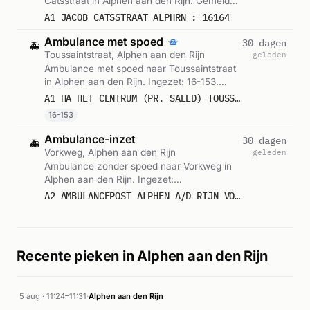
Catsstraat in Alphen aan den Rijn. Gemeld
om 14:53.
A1 JACOB CATSSTRAAT ALPHRN : 16164
Ambulance met spoed
30 dagen
🚑
Toussaintstraat, Alphen aan den Rijn
geleden
Ambulance met spoed naar Toussaintstraat
in Alphen aan den Rijn. Ingezet: 16-153.
Gemeld om 15:26.
A1 HA HET CENTRUM (PR. SAEED) TOUSSAINTSTRAAT ALPHRN : 16153
16-153
Ambulance-inzet
30 dagen
🚑
Vorkweg, Alphen aan den Rijn
geleden
Ambulance zonder spoed naar Vorkweg in
Alphen aan den Rijn. Ingezet:
Voorwaardescheppend. Gemeld om 15:26.
A2 AMBULANCEPOST ALPHEN A/D RIJN VORKWEG ALPHRN VWS 16170
Recente pieken in Alphen aan den Rijn
5 aug · 11:24–11:31
·
Alphen aan den Rijn