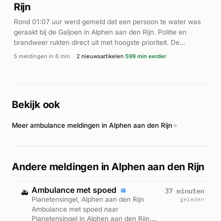
Rijn
verdere uitbreiding te voorkomen.
Rond 01:07 uur werd gemeld dat een persoon te water was
geraakt bij de Galjoen in Alphen aan den Rijn. Politie en
brandweer rukten direct uit met hoogste prioriteit. De
brandweer zette drie eenheden in ter plaatse. De meldingen
5 meldingen in 6 min
·
2 nieuwsartikelen
599 min eerder
werden herhaaldelijk bevestigd tussen 01:07 en 01:16 uur,
wat wijst op een actieve reddingsoperatie. Verdere details
over de afloop en toestand van de betrokken persoon zijn
niet beschikbaar in de beschikbare bronnen.
Bekijk ook
Meer ambulance meldingen in Alphen aan den Rijn
→
Andere meldingen in Alphen aan den Rijn
Ambulance met spoed
37 minuten
🚑
Planetensingel, Alphen aan den Rijn
geleden
Ambulance met spoed naar
Planetensingel in Alphen aan den Rijn.