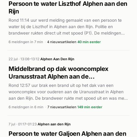
Persoon te water Liszthof Alphen aan den
Rijn
Rond 11:14 uur werd melding gemaakt van een persoon te
water bij de Liszthof in Alphen aan den Rijn. Politie en
brandweer rukten direct uit met spoed (P1). De meldingen
werden binnen enkele minuten herhaald, wat wijst op een
6 meldingen in 7 min
·
4 nieuwsartikelen
40 min eerder
actieve hulpverleningsoperatie. De exacte afloop en
hulpverlening zijn nog niet bekend uit de beschikbare
bronnen.
22 jul · 13:06–13:12
·
Alphen Aan Den Rijn
Middelbrand op dak wooncomplex
Uranusstraat Alphen aan de...
Rond 12:57 uur brak een brand uit op het dak van een
wooncomplex voor ouderen aan de Uranusstraat in Alphen
aan den Rijn. De brandweer rukte met spoed uit en was met
meerdere eenheden ter plaatse. Het gaat om een
6 meldingen in 6 min
·
7 nieuwsartikelen
149 min eerder
middelbrand aan het dak van de woning. Volgens het Leidsch
Dagblad werden woningen in het complex ontruimd als
voorzorgsmaatregel. De ambulance werd eveneens
7 jul · 01:17–01:23
·
Alphen aan den Rijn
gealarmeerd. De brand bevond zich aan de buitenzijde van
Persoon te water Galjoen Alphen aan den
het gebouw, waarbij bluswerkzaamheden plaatsvonden om