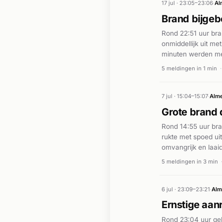
17 jul · 23:05–23:06
·
Al
Brand bijge
Rond 22:51 uur bra
onmiddellijk uit me
minuten werden mee
uur het alarm werd
5 meldingen in 1 min
·
vond plaats op dez
stoffen had plaats
7 jul · 15:04–15:07
·
Alm
Grote brand
Rond 14:55 uur bra
rukte met spoed u
omvangrijk en laai
nodig om de brand v
5 meldingen in 3 min
werd de brand ond
6 jul · 23:09–23:21
·
Alm
Ernstige aanr
Rond 23:04 uur geb