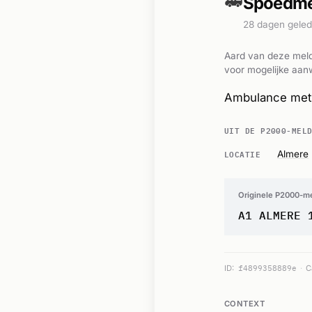
🚑
Spoedme
28 dagen gele
Aard van deze meld
voor mogelijke aanw
Ambulance met 
UIT DE P2000-MEL
LOCATIE
Almere
Originele P2000-m
A1 ALMERE 
ID:
f4899358889e
C
CONTEXT