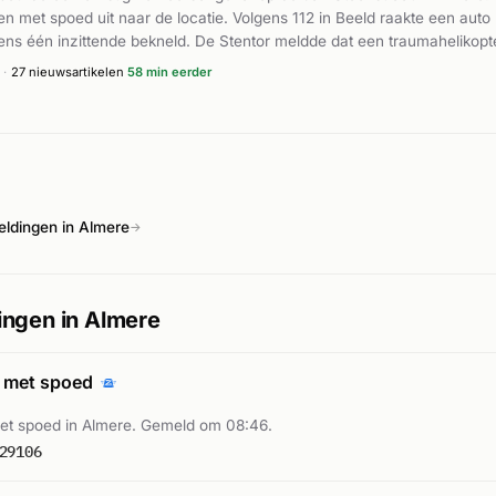
 met spoed uit naar de locatie. Volgens 112 in Beeld raakte een auto b
ens één inzittende bekneld. De Stentor meldde dat een traumahelikopte
p Flevoland berichtte dat er ernstig gewonden vielen en dat de inzit
·
27 nieuwsartikelen
58 min eerder
oertuig spoorloos waren. De brandweer voerde een bergingsoperatie u
ldingen in Almere
→
ngen in Almere
 met spoed
t spoed in Almere. Gemeld om 08:46.
29106