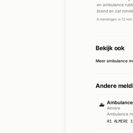
en ambulance rukten
brand en zat minst
gealarmeerd. Omroe
6 meldingen in 12 min
andere betrokken v
ter plaatse.
Bekijk ook
Meer ambulance me
Andere meldi
Ambulance
🚑
Almere
Ambulance me
A1 ALMERE 1