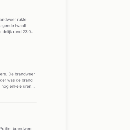
randweer rukte
volgende twaalf
ndelijk rond 23:03
cht. Het incident
en gevaarlijke
lmere. De brandweer
nder was de brand
d nog enkele uren
rt uit. Uiteindelijk
.
Politie, brandweer