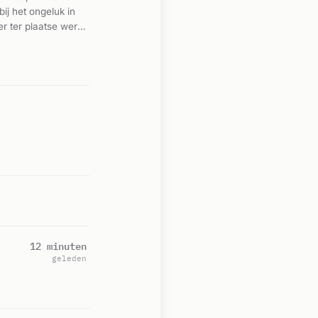
ij het ongeluk in
r ter plaatse werd
tenden van het
it met voertuigen
12 minuten
geleden