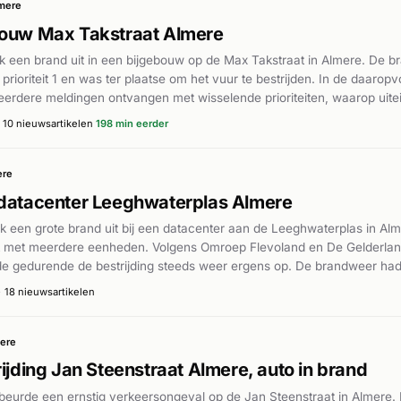
mere
bouw Max Takstraat Almere
k een brand uit in een bijgebouw op de Max Takstraat in Almere. De b
t prioriteit 1 en was ter plaatse om het vuur te bestrijden. In de daarop
rdere meldingen ontvangen met wisselende prioriteiten, waarop uitei
 ingetrokken. Volgens de Stentor was het incident onder controle gebra
10 nieuwsartikelen
198 min eerder
elfde locatie waar eerder dezelfde dag een incident met een heftruck 
gevonden.
ere
 datacenter Leeghwaterplas Almere
k een grote brand uit bij een datacenter aan de Leeghwaterplas in A
it met meerdere eenheden. Volgens Omroep Flevoland en De Gelderla
de gedurende de bestrijding steeds weer ergens op. De brandweer ha
olledig onder controle te krijgen. De Veiligheidsregio stuurde een NL-Ale
·
18 nieuwsartikelen
er controle gebracht, hoewel de bluswerkzaamheden langdurig waren
ere
ijding Jan Steenstraat Almere, auto in brand
eurde een ernstig verkeersongeval op de Jan Steenstraat in Almere. 