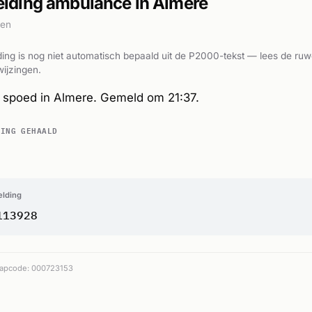
lding ambulance in Almere
den
ing is nog niet automatisch bepaald uit de P2000-tekst — lees de ruw
ijzingen.
spoed in Almere. Gemeld om 21:37.
DING GEHAALD
elding
113928
apcode: 000723153