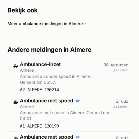
Almere Buiten waarbij een fietser gewond raakte bij een
Bekijk ook
botsing met een stadsbus, wat een gelijktijdig
verkeersongeval in dezelfde stad betrof.
Meer ambulance meldingen in Almere
→
Andere meldingen in Almere
Ambulance-inzet
36 minuten
🚑
Almere
geleden
Ambulance zonder spoed in Almere.
Gemeld om 05:57.
A2 ALMERE 130214
Ambulance met spoed
2 uur
🚑
Almere
geleden
Ambulance met spoed in Almere. Gemeld om
04:01.
A1 ALMERE 130199
Ambulance met spoed
3 uur
🚑