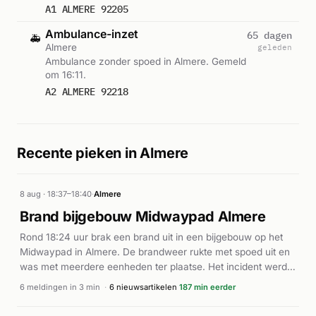
A1 ALMERE 92205
Ambulance-inzet
65 dagen
🚑
Almere
geleden
Ambulance zonder spoed in Almere. Gemeld
om 16:11.
A2 ALMERE 92218
Recente pieken in Almere
8 aug · 18:37–18:40
·
Almere
Brand bijgebouw Midwaypad Almere
Rond 18:24 uur brak een brand uit in een bijgebouw op het
Midwaypad in Almere. De brandweer rukte met spoed uit en
was met meerdere eenheden ter plaatse. Het incident werd
met prioriteit P1 behandeld. Rond 18:34 uur werd het alarm
6 meldingen in 3 min
·
6 nieuwsartikelen
187 min eerder
ingetrokken, wat aangeeft dat de situatie snel onder controle
was. De oorzaak van de brand is niet nader beschreven in