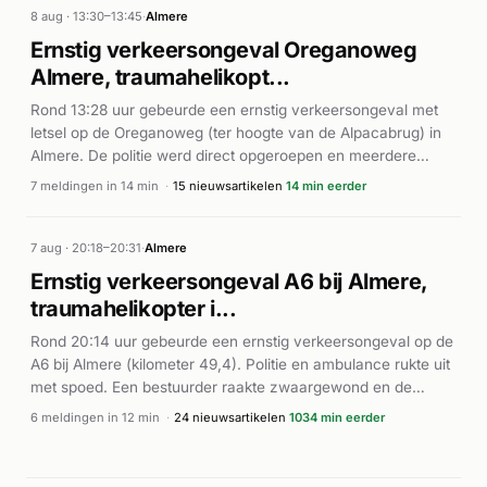
de beschikbare bronnen.
8 aug · 13:30–13:45
·
Almere
Ernstig verkeersongeval Oreganoweg
Almere, traumahelikopt...
Rond 13:28 uur gebeurde een ernstig verkeersongeval met
letsel op de Oreganoweg (ter hoogte van de Alpacabrug) in
Almere. De politie werd direct opgeroepen en meerdere
ambulances reden ter plaatse. Een traumahelikopter werd
7 meldingen in 14 min
·
15 nieuwsartikelen
14 min eerder
gealarmeerd vanwege de ernst van het ongeluk. Volgens de
Stentor en Alarmeringen was dit een aanrijding met meerdere
betrokkenen. De hulpdiensten waren intensief met de
7 aug · 20:18–20:31
·
Almere
hulpverlening bezig. Parallel daaraan werd rond 13:42 uur
Ernstig verkeersongeval A6 bij Almere,
nog een ander verkeersongeval met letsel op de Spoordreef
traumahelikopter i...
in Almere gemeld.
Rond 20:14 uur gebeurde een ernstig verkeersongeval op de
A6 bij Almere (kilometer 49,4). Politie en ambulance rukte uit
met spoed. Een bestuurder raakte zwaargewond en de
traumahelikopter werd gealarmeerd, volgens de Stentor. Het
6 meldingen in 12 min
·
24 nieuwsartikelen
1034 min eerder
incident veroorzaakte ook schade in het verkeer op dat
moment en nooddiensten waren snel ter plaatse. Daarnaast
berichtde Omroep Flevoland over een apart incident in