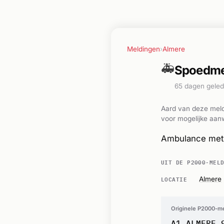
Meldingen
›
Almere
🚑
Spoedme
65 dagen gele
Aard van deze meld
voor mogelijke aanw
Ambulance met 
UIT DE P2000-MEL
LOCATIE
Almere
Originele P2000-m
A1 ALMERE 