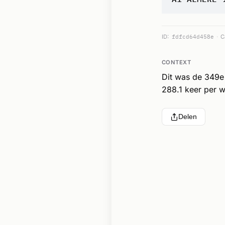
ID:
fdfcd64d458e
C
CONTEXT
Dit was de 349e
288.1 keer per w
Delen