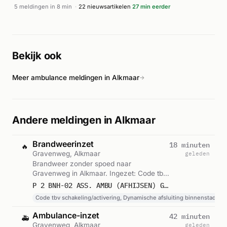
brand. Vier appartementen werden getroffen door het vuur.
5 meldingen in 8 min
·
22 nieuwsartikelen
27 min eerder
Volgens getuigen sprong één bewoner uit wanhoop van de
derde etage en raakte gewond. Het gebouw werd ontruimd
en omliggende woningen daarnaast ook uit voorzorg
geleegd. Volgens rodi.nl ontstond grote schade aan
Bekijk ook
meerdere woningen. Streekstad Centraal meldde dat
getuigen meerdere harde knallen hoorden en dat asbest
Meer ambulance meldingen in Alkmaar
vrijkwam. De brand veroorzaakte veel schade in de
→
binnenstad van Alkmaar.
Andere meldingen in Alkmaar
Brandweerinzet
18 minuten
🔥
Gravenweg, Alkmaar
geleden
Brandweer zonder spoed naar
Gravenweg in Alkmaar. Ingezet: Code tbv
schakeling/activering, Dynamische
P 2 BNH-02 ASS. AMBU (AFHIJSEN) GRAVENWEG ALKMAAR 104151 104131
afsluiting binnenstad Alkmaar,
Code tbv schakeling/activering, Dynamische afsluiting binnenstad Al
Dynamische afsluiting Frieseweg Alkmaar.
Gemeld om 14:36.
Ambulance-inzet
42 minuten
🚑
Gravenweg, Alkmaar
geleden