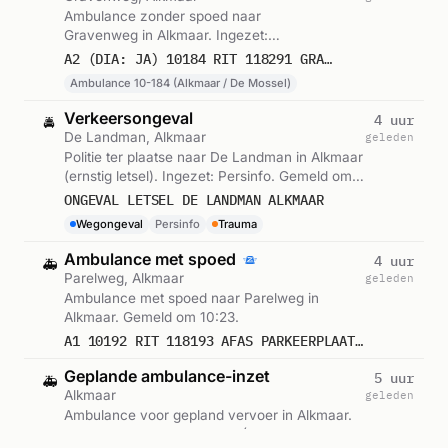
Ambulance zonder spoed naar
Gravenweg in Alkmaar. Ingezet:
Ambulance 10-184 (Alkmaar / De Mossel).
A2 (DIA: JA) 10184 RIT 118291 GRAVENWEG ALKMAAR
Gemeld om 14:12.
Ambulance 10-184 (Alkmaar / De Mossel)
Verkeersongeval
4 uur
🚔
De Landman, Alkmaar
geleden
Politie ter plaatse naar De Landman in Alkmaar
(ernstig letsel). Ingezet: Persinfo. Gemeld om
10:54.
ONGEVAL LETSEL DE LANDMAN ALKMAAR
Wegongeval
Persinfo
Trauma
Ambulance met spoed
4 uur
🚑
Parelweg, Alkmaar
geleden
Ambulance met spoed naar Parelweg in
Alkmaar. Gemeld om 10:23.
A1 10192 RIT 118193 AFAS PARKEERPLAATS 8 PARELWEG ALKMAAR
Geplande ambulance-inzet
5 uur
🚑
Alkmaar
geleden
Ambulance voor gepland vervoer in Alkmaar.
Ingezet: Ambulance 12-152 (Post