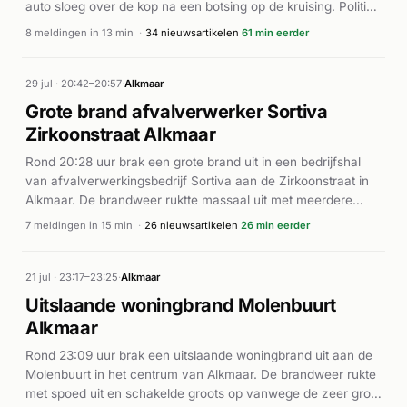
auto sloeg over de kop na een botsing op de kruising. Politie,
brandweer en ambulancedienst rukten direct uit met
8 meldingen in 13 min
·
34 nieuwsartikelen
61 min eerder
meerdere eenheden. De bestuurder werd uit het voertuig
bevrijd en naar het ziekenhuis vervoerd. Volgens diverse
nieuwsbronnen liep de bestuurder verwondingen op en werd
29 jul · 20:42–20:57
·
Alkmaar
opgenomen. De weg was korte tijd geheel of gedeeltelijk
Grote brand afvalverwerker Sortiva
afgesloten voor het reparatie- en bergingswerk. Het ongeluk
Zirkoonstraat Alkmaar
veroorzaakte enige verkeersoverlast op dit drukke traject.
Rond 20:28 uur brak een grote brand uit in een bedrijfshal
van afvalverwerkingsbedrijf Sortiva aan de Zirkoonstraat in
Alkmaar. De brandweer ruktte massaal uit met meerdere
eenheden (P1-prioriteit), waaronder tankwagens en grijpers,
7 meldingen in 15 min
·
26 nieuwsartikelen
26 min eerder
en een ambulance werd ter plaatse geroepen. Er kwam veel
rook vrij. Volgens diverse nieuwsbronnen was het een felle
en zeer grote brand in de afvalenergiecentrale. De
21 jul · 23:17–23:25
·
Alkmaar
brandweer voerde een groots bluswerkzaamheden uit en
Uitslaande woningbrand Molenbuurt
had de brand onder controle rond 22:30 tot 22:54 uur. Het
Alkmaar
incident veroorzaakte aanzienlijke rook- en stankoverlast in
de omgeving. Over gewonden is geen informatie gemeld.
Rond 23:09 uur brak een uitslaande woningbrand uit aan de
Molenbuurt in het centrum van Alkmaar. De brandweer rukte
met spoed uit en schakelde groots op vanwege de zeer grote