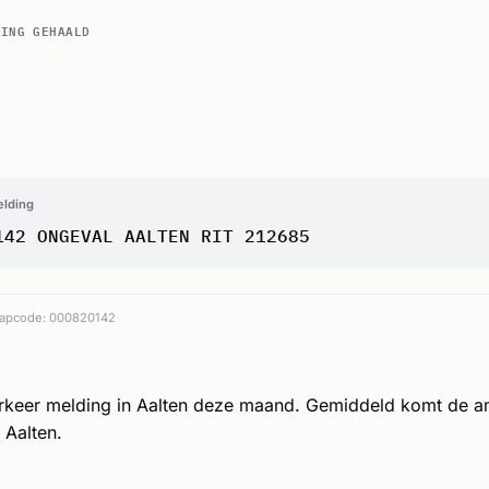
DING GEHAALD
elding
142 ONGEVAL AALTEN RIT 212685
apcode: 000820142
erkeer melding in Aalten deze maand. Gemiddeld komt de a
 Aalten.