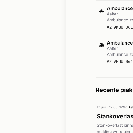
Ambulance-
🚑
Aalten
Ambulance zo
A2 AMBU 061
Ambulance-
🚑
Aalten
Ambulance zo
A2 AMBU 061
Recente piek
12 jun · 12:05–12:18
·
Aa
Stankoverlas
Stankoverlast binn
melding werd binnen 