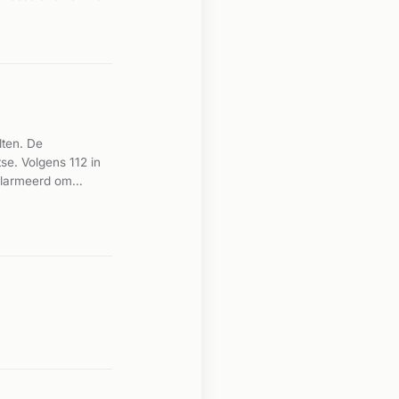
lten. De
se. Volgens 112 in
alarmeerd om
tsing waarbij onder
roepen voor
hun verwondingen