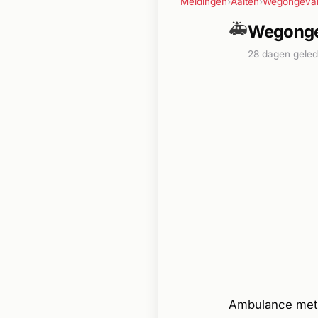
Meldingen
›
Aalten
›
Wegongeva
🚑
Wegongev
28 dagen gele
Ambulance met 