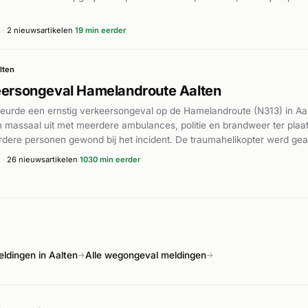
·
2 nieuwsartikelen
19 min eerder
lten
eersongeval Hamelandroute Aalten
eurde een ernstig verkeersongeval op de Hamelandroute (N313) in Aa
n massaal uit met meerdere ambulances, politie en brandweer ter plaat
rdere personen gewond bij het incident. De traumahelikopter werd ge
enen. Uit verslagen van het ongeval blijkt dat er sprake was van een bo
·
26 nieuwsartikelen
1030 min eerder
gen en een oldtimerbusje betrokken waren. De brandweer werd opge
a het verkeersongeval. Het exacte aantal gewonden en de ernst van 
pdiensten ter plaatse vastgesteld.
ldingen in Aalten
Alle wegongeval meldingen
→
→