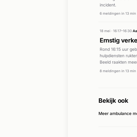
incident.
6 meldingen in 13 min
18 mei · 16:17–16:30
·
Aa
Ernstig verk
Rond 16:15 uur geb
hulpdiensten rukte
Beeld raakten mee
assistentie te verl
8 meldingen in 13 min
meer een vrachtwa
technische hulp n
werden door de hul
Bekijk ook
Meer ambulance me