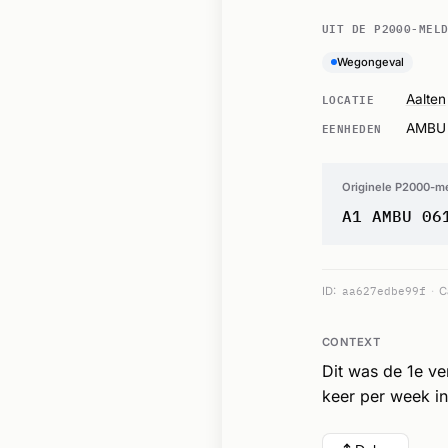
UIT DE P2000-MEL
Wegongeval
LOCATIE
Aalten
EENHEDEN
AMBU
Originele P2000-m
A1 AMBU 06
ID:
aa627edbe99f
C
CONTEXT
Dit was de 1e v
keer per week in