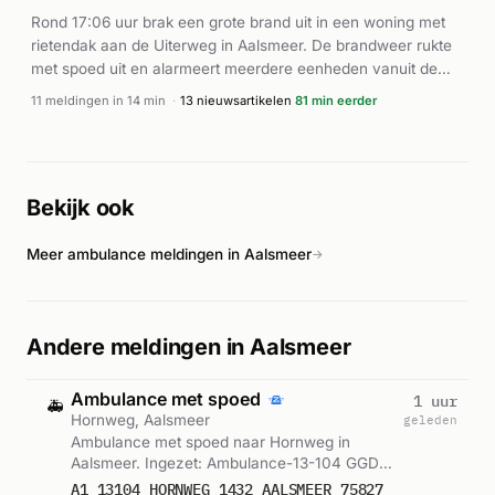
Rond 17:06 uur brak een grote brand uit in een woning met
rietendak aan de Uiterweg in Aalsmeer. De brandweer rukte
met spoed uit en alarmeert meerdere eenheden vanuit de
kazerne BAD-04. Ook ambulances werden gealarmeerd
11 meldingen in 14 min
·
13 nieuwsartikelen
81 min eerder
voor assistentie ter plaatse. De brandweer voerde
herbezetting door en bleven met meerdere eenheden
aanwezig bij het bestrijden van de brand. Volgens NH Nieuws
en Alarmeringen werd de brand mogelijk veroorzaakt door
Bekijk ook
een blikseminslag. De melding werd als prioriteit P1 (GROTE
BR) behandeld. Totaal waren dertien noodalarmtaken
Meer ambulance meldingen in Aalsmeer
gerelateerd aan dit incident.
→
Andere meldingen in Aalsmeer
Ambulance met spoed
1 uur
🚑
Hornweg, Aalsmeer
geleden
Ambulance met spoed naar Hornweg in
Aalsmeer. Ingezet: Ambulance-13-104 GGD
Amsterdam, Lichtkrant. Gemeld om 23:53.
A1 13104 HORNWEG 1432 AALSMEER 75827