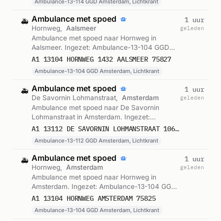
Ambulance-13-114 GGD Amsterdam, Lichtkrant
Ambulance met spoed
1 uur
🚑
Hornweg,
Aalsmeer
geleden
Ambulance met spoed naar Hornweg in
Aalsmeer. Ingezet: Ambulance-13-104 GGD
Amsterdam, Lichtkrant. Gemeld om 23:53.
A1 13104 HORNWEG 1432 AALSMEER 75827
Ambulance-13-104 GGD Amsterdam, Lichtkrant
Ambulance met spoed
1 uur
🚑
De Savornin Lohmanstraat,
Amsterdam
geleden
Ambulance met spoed naar De Savornin
Lohmanstraat in Amsterdam. Ingezet:
Ambulance-13-112 GGD Amsterdam,
A1 13112 DE SAVORNIN LOHMANSTRAAT 1067 AMSTERDAM 75826
Lichtkrant. Gemeld om 23:51.
Ambulance-13-112 GGD Amsterdam, Lichtkrant
Ambulance met spoed
1 uur
🚑
Hornweg,
Amsterdam
geleden
Ambulance met spoed naar Hornweg in
Amsterdam. Ingezet: Ambulance-13-104 GGD
Amsterdam, Lichtkrant. Gemeld om 23:49.
A1 13104 HORNWEG AMSTERDAM 75825
Ambulance-13-104 GGD Amsterdam, Lichtkrant