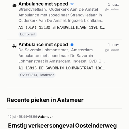
Ambulance met spoed
1 uur
🚑
Strandvlietlaan,
Ouderkerk Aan De Amstel
geleden
Ambulance met spoed naar Strandvlietlaan in
Ouderkerk Aan De Amstel. Ingezet: Lichtkrant.
Gemeld om 23:47.
A1 (DIA) 13180 STRANDVLIETLAAN 1191 OUDERKERK AAN DE AMSTEL 75824
Lichtkrant
Ambulance met spoed
1 uur
🚑
De Savornin Lohmanstraat,
Amsterdam
geleden
Ambulance met spoed naar De Savornin
Lohmanstraat in Amsterdam. Ingezet: OvD-G
813, Lichtkrant. Gemeld om 23:43.
A1 13813 DE SAVORNIN LOHMANSTRAAT 1067 AMSTERDAM 75823
OvD-G 813, Lichtkrant
Recente pieken in Aalsmeer
12 jul · 15:44–15:56
·
Aalsmeer
Ernstig verkeersongeval Oosteinderweg