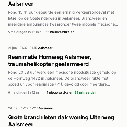
Aalsmeer
Rond 15:41 uur gebeurde een ernstig verkeersongeval met
letsel op de Oosteinderweg in Aalsmeer. Brandweer en
meerdere ambulances (waaronder twee mobiele medische
teams) werden direct ter plaatse gestuurd. Volgens
5 meldingen in 12 min
·
22 nieuwsartikelen
112Meerlanden raakte een fietser en een ander voertuig
betrokken bij het ongeluk. De fietser is om het leven
gekomen, een ander persoon raakte zwaar gewond. De
21 jun · 21:02–21:15
·
Aalsmeer
traumahelikopter werd gealarmeerd voor medische
Reanimatie Hornweg Aalsmeer,
ondersteuning. Het ongeval gebeurde op een drukke weg in
traumahelikopter gealarmeerd
Aalsmeer.
Rond 20:58 uur werd een medische noodsituatie gemeld op
de Hornweg 1432 in Aalsmeer. De brandweer rukte met
spoed uit voor reanimatie (P1), gevolgd door meerdere
ambulances die naar de locatie werden gedirigeerd. Bij
6 meldingen in 12 min
·
11 nieuwsartikelen
89 min eerder
aankomst werd gebruikgemaakt van een AED (automatische
externe defibrillator). Vanwege de ernst van de situatie werd
een traumahelikopter gealarmeerd. De hele respons speelde
29 mei · 17:13–17:27
·
Aalsmeer
zich af binnen enkele minuten, waarbij de hulpdiensten
Grote brand rieten dak woning Uiterweg
gecoördineerd ter plaatse waren om de patiënt medische
Aalsmeer
hulp te verlenen.