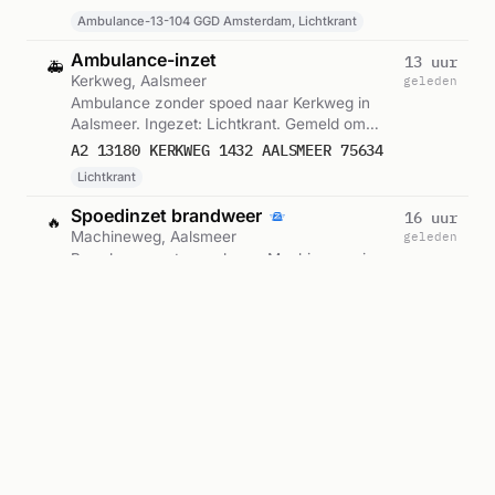
Ambulance-13-104 GGD Amsterdam, Lichtkrant
Ambulance-inzet
13 uur
🚑
Kerkweg, Aalsmeer
geleden
Ambulance zonder spoed naar Kerkweg in
Aalsmeer. Ingezet: Lichtkrant. Gemeld om
11:37.
A2 13180 KERKWEG 1432 AALSMEER 75634
Lichtkrant
Spoedinzet brandweer
16 uur
🔥
Machineweg, Aalsmeer
geleden
Brandweer met spoed naar Machineweg in
Aalsmeer. Ingezet: Tankautospuit-612. Gemeld
om 08:34.
P 1 BAD-01 ASS. AMBU (AFHIJSEN) MACHINEWEG AALSMEER 135151 135232
Tankautospuit-612
Ambulance met spoed
16 uur
🚑
Machineweg, Aalsmeer
geleden
Ambulance met spoed naar Machineweg in
Aalsmeer. Gemeld om 08:34.
A1 13176 MACHINEWEG 1432 AALSMEER 75588