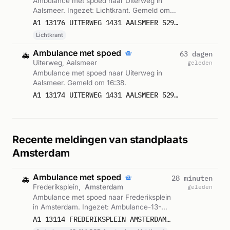
Ambulance met spoed naar Uiterweg in
Aalsmeer. Ingezet: Lichtkrant. Gemeld om
16:38.
A1 13176 UITERWEG 1431 AALSMEER 52925
Lichtkrant
Ambulance met spoed
63 dagen
🚑
Uiterweg, Aalsmeer
geleden
Ambulance met spoed naar Uiterweg in
Aalsmeer. Gemeld om 16:38.
A1 13174 UITERWEG 1431 AALSMEER 52923
Recente meldingen van standplaats
Amsterdam
Ambulance met spoed
28 minuten
🚑
Frederiksplein,
Amsterdam
geleden
Ambulance met spoed naar Frederiksplein
in Amsterdam. Ingezet: Ambulance-13-
114 GGD Amsterdam, Lichtkrant. Gemeld
A1 13114 FREDERIKSPLEIN AMSTERDAM 75831
om 00:47.