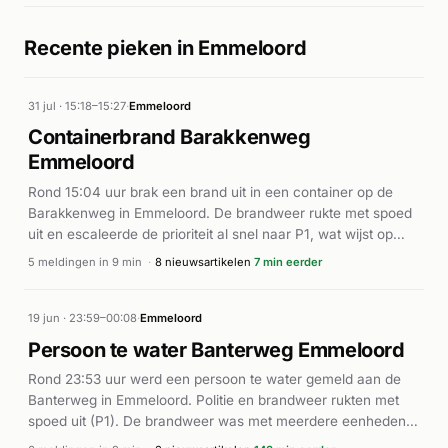
Recente pieken in Emmeloord
31 jul · 15:18–15:27
·
Emmeloord
Containerbrand Barakkenweg
Emmeloord
Rond 15:04 uur brak een brand uit in een container op de
Barakkenweg in Emmeloord. De brandweer rukte met spoed
uit en escaleerde de prioriteit al snel naar P1, wat wijst op
een snelle voortgang van de brand. Meerdere eenheden
5 meldingen in 9 min
·
8 nieuwsartikelen
7 min eerder
werden ingezet om het vuur onder controle te brengen. De
alarmering werd rond 15:17 uur ingetrokken, wat aangeeft dat
het incident was afgehandeld. Volgens AD.nl en Alarmeringen
19 jun · 23:59–00:08
·
Emmeloord
ging het om een containerbrand op dezelfde locatie. Verdere
Persoon te water Banterweg Emmeloord
details over oorzaak of schade zijn niet gemeld.
Rond 23:53 uur werd een persoon te water gemeld aan de
Banterweg in Emmeloord. Politie en brandweer rukten met
spoed uit (P1). De brandweer was met meerdere eenheden
ter plaatse om het incident af te handelen. Rond 23:58 uur