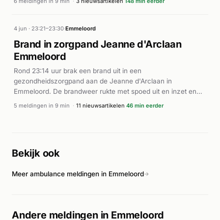
6 meldingen in 9 min
·
3 nieuwsartikelen
148 min eerder
trok de brandweer het alarm in (P3), wat suggereert dat de
situatie onder controle was gebracht. Volgens de Stentor
vond het incident plaats aan de Banterweg in Emmeloord.
4 jun · 23:21–23:30
·
Emmeloord
Verdere details over de afloop zijn nog niet beschikbaar.
Brand in zorgpand Jeanne d'Arclaan
Emmeloord
Rond 23:14 uur brak een brand uit in een
gezondheidszorgpand aan de Jeanne d'Arclaan in
Emmeloord. De brandweer rukte met spoed uit en inzet en
schakelde binnen enkele minuten een middelbrande-
5 meldingen in 9 min
·
11 nieuwsartikelen
46 min eerder
procedure in. Volgens de Stentor en Alarmeringen werd een
persoon aangehouden op verdenking van brandstichting. Het
ging om een 20-jarige bewoner van het pand. De brand werd
onder controle gebracht. Er zijn geen gewonden gemeld bij
Bekijk ook
het incident.
Meer ambulance meldingen in Emmeloord
→
Andere meldingen in Emmeloord