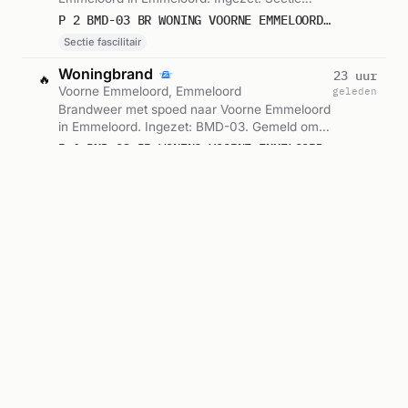
fascilitair. Gemeld om 16:20.
P 2 BMD-03 BR WONING VOORNE EMMELOORD 258385
Sectie fascilitair
Woningbrand
23 uur
🔥
Voorne Emmeloord, Emmeloord
geleden
Brandweer met spoed naar Voorne Emmeloord
in Emmeloord. Ingezet: BMD-03. Gemeld om
16:20.
P 1 BMD-03 BR WONING VOORNE EMMELOORD 256131
Woningbrand
23 uur
🔥
Voorne Emmeloord, Emmeloord
geleden
Brandweer met spoed naar Voorne Emmeloord
in Emmeloord. Ingezet: Korpsalarm
Noordoostpolder. Gemeld om 15:58.
P 1 BMD-03 BR WONING VOORNE EMMELOORD 256152
Korpsalarm Noordoostpolder
Woningbrand
23 uur
🔥
Voorne Emmeloord, Emmeloord
geleden
Brandweer met spoed naar Voorne Emmeloord
in Emmeloord. Ingezet: BMD-03. Gemeld om
15:58.
P 1 BMD-03 BR WONING VOORNE EMMELOORD 256131