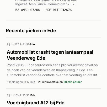
Ingezet: Ambulance. Gemeld om 17:07.
B2 AMBU 07204 - EDE RIT 212676
Recente pieken in Ede
9 jul · 21:39–21:51
·
Ede
Automobilist crasht tegen lantaarnpaal
Veenderweg Ede
Rond 21:35 uur gebeurde een eenzijdig verkeersongeval op
de hoek van de Veenderweg en Klaphekweg in Ede. Een
automobilist verloor de controle over het voertuig en crashte
tegen een lantaarnpaal. De politie en brandweer rukten met
6 meldingen in 12 min
·
25 nieuwsartikelen
29 min eerder
spoed uit (P1), waarbij de brandweer meerdere eenheden ter
plaatse stuurde. Het incident resulteerde in letsel, al blijven
details over het aantal slachtoffers en de ernst ervan
8 jul · 16:42–16:55
·
Ede
beperkt. De hulpdiensten hebben de situatie onder controle
Voertuigbrand A12 bij Ede
gebracht. De exacte oorzaak van het eenzijdige ongeval is