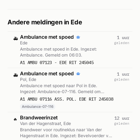
Andere meldingen in Ede
Ambulance met spoed
1 uur
🚑
Ede
geleden
Ambulance met spoed in Ede. Ingezet:
Ambulance. Gemeld om 06:03.
A1 AMBU 07123 - EDE RIT 245045
Ambulance met spoed
1 uur
🚑
Pol, Ede
geleden
Ambulance met spoed naar Pol in Ede.
Ingezet: Ambulance-07-116. Gemeld om
05:35.
A1 AMBU 07116 ASS. POL. EDE RIT 245038
Ambulance-07-116
Brandweerinzet
12 uur
🔥
Van der Hagenstraat, Ede
geleden
Brandweer voor routineklus naar Van der
Hagenstraat in Ede. Ingezet: Bevelvoerder van