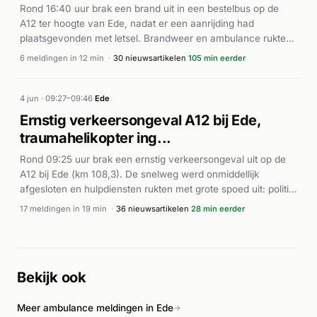
Rond 16:40 uur brak een brand uit in een bestelbus op de
niet bekend gemeld.
A12 ter hoogte van Ede, nadat er een aanrijding had
plaatsgevonden met letsel. Brandweer en ambulance rukten
met spoed uit naar de locatie (P1). Het voertuig stond in
6 meldingen in 12 min
·
30 nieuwsartikelen
105 min eerder
brand en veroorzaakte forse verkeersverstoringen op de
snelweg. Volgens 112 Vallei en 112 Ede ontstond er
kilometerslange file, met name in de richting van Arnhem. De
4 jun · 09:27–09:46
·
Ede
brand werd ter plaatse geblust. Over het aantal gewonden en
Ernstig verkeersongeval A12 bij Ede,
de exacte afloop zijn geen verdere details bekend.
traumahelikopter ing...
Rond 09:25 uur brak een ernstig verkeersongeval uit op de
A12 bij Ede (km 108,3). De snelweg werd onmiddellijk
afgesloten en hulpdiensten rukten met grote spoed uit: politie,
brandweer en meerdere ambulances ter plaatse, gevolgd
17 meldingen in 19 min
·
36 nieuwsartikelen
28 min eerder
door een traumahelikopter die landde. Volgens de
nieuwsberichten waren meerdere voertuigen betrokken en
raakten minimaal enkele personen gewond. Volgens 112
Nederland werd een slachtoffer gereanimeerd. De snelweg
Bekijk ook
bleef uren afgesloten voor bergings- en
onderzoekswerkzaamheden. Het verkeer liep grote
Meer ambulance meldingen in Ede
vertraging op rond deze tijd.
→