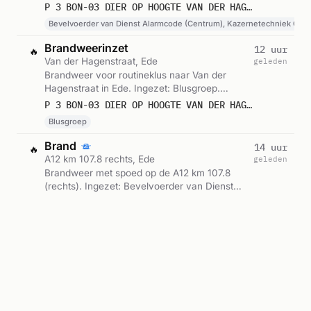
Dienst Alarmcode (Centrum), Kazernetechniek
P 3 BON-03 DIER OP HOOGTE VAN DER HAGENSTRAAT EDE 072751
Centrum. Gemeld om 18:51.
Bevelvoerder van Dienst Alarmcode (Centrum), Kazernetechniek Cen
Brandweerinzet
12 uur
🔥
Van der Hagenstraat, Ede
geleden
Brandweer voor routineklus naar Van der
Hagenstraat in Ede. Ingezet: Blusgroep.
Gemeld om 18:42.
P 3 BON-03 DIER OP HOOGTE VAN DER HAGENSTRAAT EDE 072831
Blusgroep
Brand
14 uur
🔥
A12 km 107.8 rechts, Ede
geleden
Brandweer met spoed op de A12 km 107.8
(rechts). Ingezet: Bevelvoerder van Dienst
Alarmcode (Centrum), Kazernetechniek
P 1 BON-06 BR WEGVERVOER (AUTO) A12 RE 107,8 EDE 072762
Centrum. Gemeld om 16:52.
Bevelvoerder van Dienst Alarmcode (Centrum), Kazernetechniek Cen
Brand
14 uur
🔥
A12 km 107.8 rechts, Ede
geleden
Brandweer met spoed op de A12 km 107.8
(rechts). Ingezet: BON-06. Gemeld om 16:52.
P 1 BON-06 BR WEGVERVOER AUTO A12 RE 107,8 EDE 072541