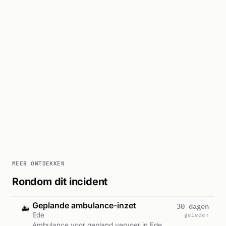
MEER ONTDEKKEN
Rondom dit incident
Geplande ambulance-inzet
30 dagen
🚑
Ede
geleden
Ambulance voor gepland vervoer in Ede.