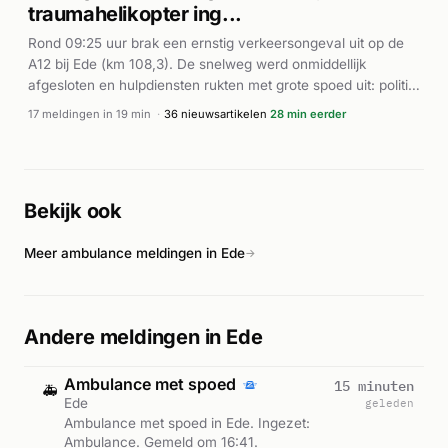
traumahelikopter ing...
Rond 09:25 uur brak een ernstig verkeersongeval uit op de
A12 bij Ede (km 108,3). De snelweg werd onmiddellijk
afgesloten en hulpdiensten rukten met grote spoed uit: politie,
brandweer en meerdere ambulances ter plaatse, gevolgd
17 meldingen in 19 min
·
36 nieuwsartikelen
28 min eerder
door een traumahelikopter die landde. Volgens de
nieuwsberichten waren meerdere voertuigen betrokken en
raakten minimaal enkele personen gewond. Volgens 112
Nederland werd een slachtoffer gereanimeerd. De snelweg
Bekijk ook
bleef uren afgesloten voor bergings- en
onderzoekswerkzaamheden. Het verkeer liep grote
Meer ambulance meldingen in Ede
vertraging op rond deze tijd.
→
Andere meldingen in Ede
Ambulance met spoed
15 minuten
🚑
Ede
geleden
Ambulance met spoed in Ede. Ingezet:
Ambulance. Gemeld om 16:41.