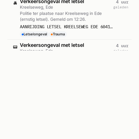
Verkeersongeval met letsel
4 uur
🚔
Kreelseweg, Ede
geleden
Politie ter plaatse naar Kreelseweg in Ede
(ernstig letsel). Gemeld om 12:26.
AANRIJDING LETSEL KREELSEWEG EDE 604199
Letselongeval
Trauma
Verkeersongeval met letsel
4 uur
📟
Kreelseweg, Ede
geleden
Hulpdiensten gealarmeerd naar Kreelseweg in
Ede (ernstig letsel). Gemeld om 12:23.
AANRIJDING LETSEL KREELSEWEG EDE 604199
Letselongeval
Trauma
Ambulance met spoed
7 uur
🚑
Ede
geleden
Ambulance met spoed in Ede. Ingezet:
Ambulance-07-118. Gemeld om 09:08.
A1 AMBU 07118 - EDE RIT 245122
Ambulance-07-118
Ambulance-inzet
8 uur
🚑
Ede
geleden