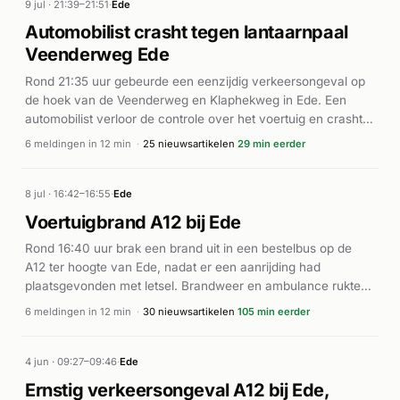
9 jul · 21:39–21:51
·
Ede
Automobilist crasht tegen lantaarnpaal
Veenderweg Ede
Rond 21:35 uur gebeurde een eenzijdig verkeersongeval op
de hoek van de Veenderweg en Klaphekweg in Ede. Een
automobilist verloor de controle over het voertuig en crashte
tegen een lantaarnpaal. De politie en brandweer rukten met
6 meldingen in 12 min
·
25 nieuwsartikelen
29 min eerder
spoed uit (P1), waarbij de brandweer meerdere eenheden ter
plaatse stuurde. Het incident resulteerde in letsel, al blijven
details over het aantal slachtoffers en de ernst ervan
8 jul · 16:42–16:55
·
Ede
beperkt. De hulpdiensten hebben de situatie onder controle
Voertuigbrand A12 bij Ede
gebracht. De exacte oorzaak van het eenzijdige ongeval is
Rond 16:40 uur brak een brand uit in een bestelbus op de
niet bekend gemeld.
A12 ter hoogte van Ede, nadat er een aanrijding had
plaatsgevonden met letsel. Brandweer en ambulance rukten
met spoed uit naar de locatie (P1). Het voertuig stond in
6 meldingen in 12 min
·
30 nieuwsartikelen
105 min eerder
brand en veroorzaakte forse verkeersverstoringen op de
snelweg. Volgens 112 Vallei en 112 Ede ontstond er
kilometerslange file, met name in de richting van Arnhem. De
4 jun · 09:27–09:46
·
Ede
brand werd ter plaatse geblust. Over het aantal gewonden en
Ernstig verkeersongeval A12 bij Ede,
de exacte afloop zijn geen verdere details bekend.