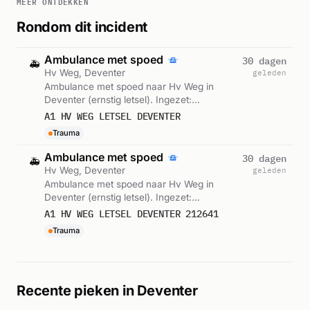
MEER ONTDEKKEN
Rondom dit incident
Ambulance met spoed
30 dagen
🚑
Hv Weg, Deventer
geleden
Ambulance met spoed naar Hv Weg in
Deventer (ernstig letsel). Ingezet:
Hulpverleningsvoertuig. Gemeld om 16:10.
A1 HV WEG LETSEL DEVENTER
Trauma
Ambulance met spoed
30 dagen
🚑
Hv Weg, Deventer
geleden
Ambulance met spoed naar Hv Weg in
Deventer (ernstig letsel). Ingezet:
Hulpverleningsvoertuig. Gemeld om 16:43.
A1 HV WEG LETSEL DEVENTER 212641
Trauma
Recente pieken in Deventer