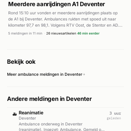
verschillende eenheden. Volgens de Veiligheidsregio
Meerdere aanrijdingen A1 Deventer
IJsselland ging het mogelijk om een persoon te water in het
Rond 15:10 uur vonden er meerdere aanrijdingen plaats op
Overijssels kanaal. Verdere details over de afloop van het
de A1 bij Deventer. Ambulances rukten met spoed uit naar
incident zijn nog niet bekend.
kilometer 97,7 en 98,1. Volgens RTV Oost, de Stentor en AD.nl
was sprake van een grote kettingbotsing waarbij zeventien
5 meldingen in 11 min
·
26 nieuwsartikelen
46 min eerder
auto's betrokken waren. Drie personen raakten gewond bij
het incident. De exacte oorzaak van de botsing is niet nader
bekend. Dit voorval illustreert de ernstige risico's van
verkeersongeval op snelwegen, waar meerdere voertuigen
Bekijk ook
snel kunnen botsen wanneer bestuurders onvoldoende
afstand houden.
Meer ambulance meldingen in Deventer
→
Andere meldingen in Deventer
Reanimatie
3 uur
🚑
Deventer
geleden
Ambulance onderweg in Deventer
(reanimatie). Ingezet: Ambulance. Gemeld om