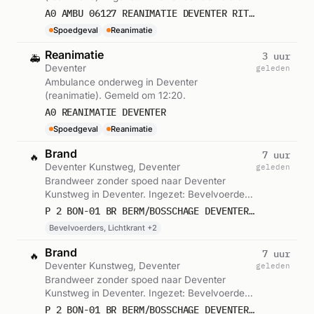
12:21.
A0 AMBU 06127 REANIMATIE DEVENTER RIT 245362
Spoedgeval
Reanimatie
Reanimatie
3 uur
🚑
Deventer
geleden
Ambulance onderweg in Deventer
(reanimatie). Gemeld om 12:20.
A0 REANIMATIE DEVENTER
Spoedgeval
Reanimatie
Brand
7 uur
🔥
Deventer Kunstweg, Deventer
geleden
Brandweer zonder spoed naar Deventer
Kunstweg in Deventer. Ingezet: Bevelvoerders,
Lichtkrant, Bevelvoerders en 1 andere
P 2 BON-01 BR BERM/BOSSCHAGE DEVENTER KUNSTWEG BELTRUM 064861 066461
eenheden. Gemeld om 08:05.
Bevelvoerders, Lichtkrant +2
Brand
7 uur
🔥
Deventer Kunstweg, Deventer
geleden
Brandweer zonder spoed naar Deventer
Kunstweg in Deventer. Ingezet: Bevelvoerders,
Lichtkrant, Blusgroep-1 en 1 andere eenheden.
P 2 BON-01 BR BERM/BOSSCHAGE DEVENTER KUNSTWEG BELTRUM 064731