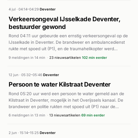
4 jul · 04:14–04:29
·
Deventer
Verkeersongeval IJsselkade Deventer,
bestuurder gewond
Rond 04:11 uur gebeurde een ernstig verkeersongeval op de
IJsselkade in Deventer. De brandweer en ambulancedienst
rukte met spoed uit (P1), en de traumahelikopter werd
gealarmeerd. Volgens de Stentor botste een bestuurder
9 meldingen in 14 min
·
23 nieuwsartikelen
102 min eerder
tegen een boom en beschadigde een lantaarnpaal. De
bestuurder raakte gewond en werd met spoed naar het
ziekenhuis vervoerd. De politie stelde een onderzoek in ter
12 jun · 05:32–05:46
·
Deventer
plaatse. Het incident veroorzaakte meerdere meldingen in
Persoon te water Kilstraat Deventer
korte tijd vanwege de ernst en de snelle escalatie met inzet
Rond 05:20 uur werd een persoon te water gemeld aan de
van zware middelen.
Kilstraat in Deventer, mogelijk in het Overijssels kanaal. De
brandweer en politie rukten met spoed uit (P1) naar de
locatie. Meerdere brandweereenheden werden ingezet,
6 meldingen in 13 min
·
13 nieuwsartikelen
69 min eerder
waaronder een drone voor onderwater zoekwerk. De
opeenvolgende meldingen tussen 05:20 en 05:39 uur
suggereren een intensieve reddingsoperatie met inzet van
2 jun · 15:14–15:25
·
Deventer